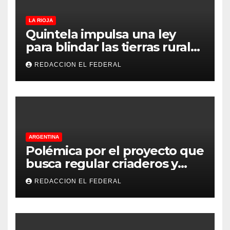
LA RIOJA
Quintela impulsa una ley
para blindar las tierras rurales
de La Rioja: cuáles son los
REDACCION EL FEDERAL
principales puntos
ARGENTINA
Polémica por el proyecto que
busca regular criaderos y
refugios de perros y gatos:
REDACCION EL FEDERAL
denuncian excesos, mientras
proteccionistas reclaman
controles más duros