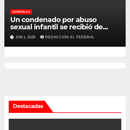
GENERALES
Un condenado por abuso
sexual infantil se recibió de
psicopedagogo dentro del
JUN 1, 2026
REDACCION EL FEDERAL
Servicio Penitenciario de La
Rioja
Destacadas