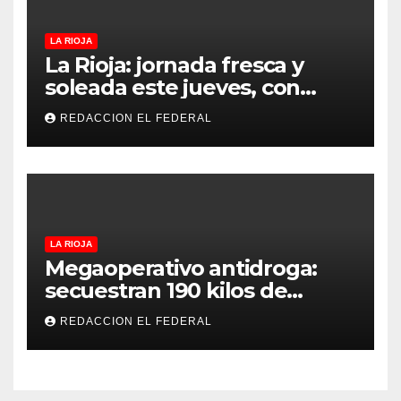
LA RIOJA
La Rioja: jornada fresca y
soleada este jueves, con
temperaturas estables para
REDACCION EL FEDERAL
el viernes
LA RIOJA
Megaoperativo antidroga:
secuestran 190 kilos de
marihuana que tenían como
REDACCION EL FEDERAL
destino La Rioja y Catamarca