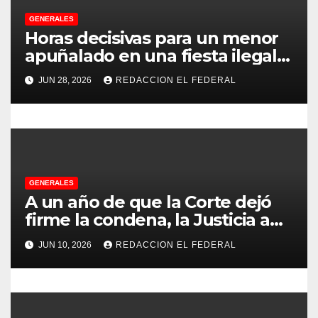
e
GENERALES
Horas decisivas para un menor
e
apuñalado en una fiesta ilegal
con más de 500 asistentes en
n
JUN 28, 2026
REDACCION EL FEDERAL
Chilecito
t
r
a
GENERALES
d
A un año de que la Corte dejó
firme la condena, la Justicia aún
a
no pudo decomisarle ni un peso
JUN 10, 2026
REDACCION EL FEDERAL
a CFK
s