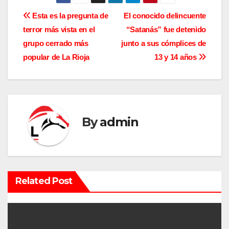
N
Esta es la pregunta de
El conocido delincuente
terror más vista en el
“Satanás” fue detenido
a
grupo cerrado más
junto a sus cómplices de
v
popular de La Rioja
13 y 14 años
e
g
a
By
admin
c
i
Related Post
ó
n
d