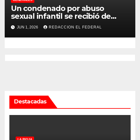
Un condenado por abuso
sexual infantil se recibió de
psicopedagogo dentro del
JUN 1, 2026
REDACCION EL FEDERAL
Servicio Penitenciario de La
Rioja
Destacadas
LA RIOJA