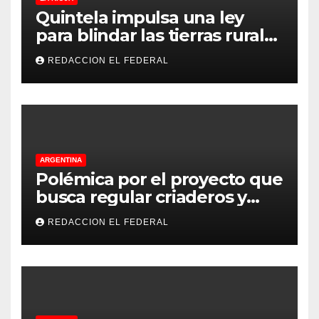
Quintela impulsa una ley
para blindar las tierras rurales
de La Rioja: cuáles son los
REDACCION EL FEDERAL
principales puntos
ARGENTINA
Polémica por el proyecto que
busca regular criaderos y
refugios de perros y gatos:
REDACCION EL FEDERAL
denuncian excesos, mientras
proteccionistas reclaman
controles más duros