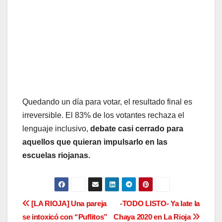
Quedando un día para votar, el resultado final es
irreversible. El 83% de los votantes rechaza el
lenguaje inclusivo,
debate casi cerrado para
aquellos que quieran impulsarlo en las
escuelas riojanas.
N
[LA RIOJA] Una pareja
-TODO LISTO- Ya late la
se intoxicó con “Puflitos”
Chaya 2020 en La Rioja