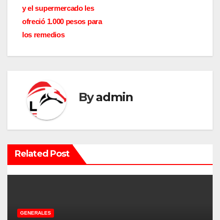
a
y el supermercado les
v
ofreció 1.000 pesos para
los remedios
e
g
a
By
admin
c
i
ó
Related Post
n
d
e
GENERALES