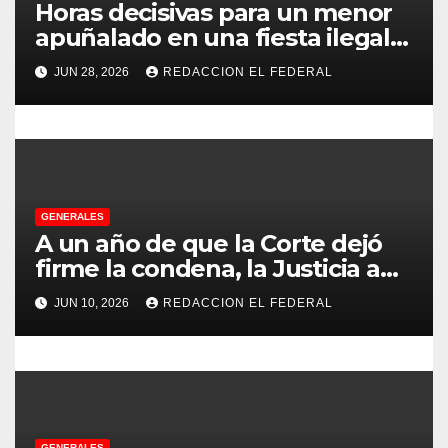
e
Horas decisivas para un menor
apuñalado en una fiesta ilegal
n
con más de 500 asistentes en
JUN 28, 2026
REDACCION EL FEDERAL
Chilecito
t
r
a
d
GENERALES
A un año de que la Corte dejó
a
firme la condena, la Justicia aún
no pudo decomisarle ni un peso
s
JUN 10, 2026
REDACCION EL FEDERAL
a CFK
GENERALES