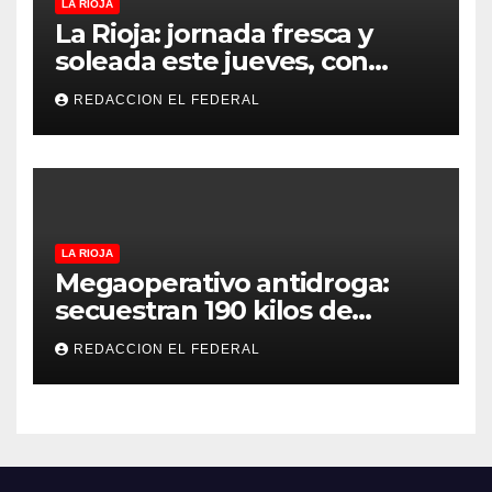
LA RIOJA
La Rioja: jornada fresca y
soleada este jueves, con
temperaturas estables para
REDACCION EL FEDERAL
el viernes
LA RIOJA
Megaoperativo antidroga:
secuestran 190 kilos de
marihuana que tenían como
REDACCION EL FEDERAL
destino La Rioja y Catamarca