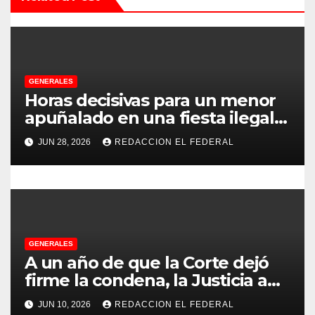
ó
n
d
e
GENERALES
Horas decisivas para un menor
e
apuñalado en una fiesta ilegal
con más de 500 asistentes en
n
JUN 28, 2026
REDACCION EL FEDERAL
Chilecito
t
r
a
GENERALES
d
A un año de que la Corte dejó
firme la condena, la Justicia aún
a
no pudo decomisarle ni un peso
JUN 10, 2026
REDACCION EL FEDERAL