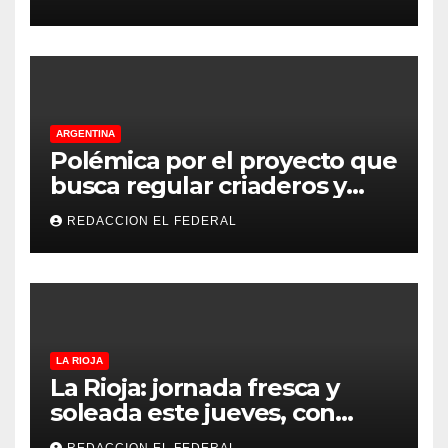
principales puntos
ARGENTINA
Polémica por el proyecto que
busca regular criaderos y
refugios de perros y gatos:
REDACCION EL FEDERAL
denuncian excesos, mientras
proteccionistas reclaman
controles más duros
LA RIOJA
La Rioja: jornada fresca y
soleada este jueves, con
temperaturas estables para
REDACCION EL FEDERAL