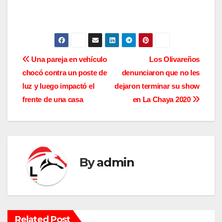
N
Una pareja en vehículo
Los Olivareños
chocó contra un poste de
denunciaron que no les
a
luz y luego impactó el
dejaron terminar su show
v
frente de una casa
en La Chaya 2020
e
g
a
By
admin
c
i
Related Post