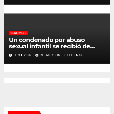
a CFK
s
GENERALES
Un condenado por abuso
sexual infantil se recibió de
psicopedagogo dentro del
JUN 1, 2026
REDACCION EL FEDERAL
Servicio Penitenciario de La
Rioja