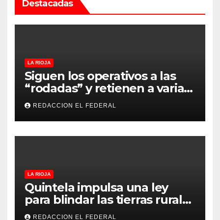
Destacadas
LA RIOJA
Siguen los operativos a las
“rodadas” y retienen a varias
motocicletas
REDACCION EL FEDERAL
LA RIOJA
Quintela impulsa una ley
para blindar las tierras rurales
de La Rioja: cuáles son los
REDACCION EL FEDERAL