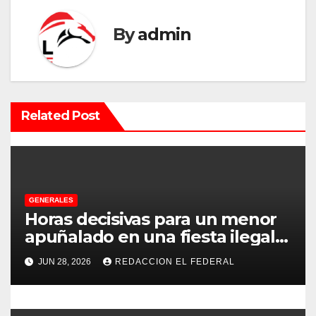
g
a
By
admin
c
i
Related Post
ó
n
d
e
GENERALES
Horas decisivas para un menor
e
apuñalado en una fiesta ilegal
con más de 500 asistentes en
n
JUN 28, 2026
REDACCION EL FEDERAL
Chilecito
t