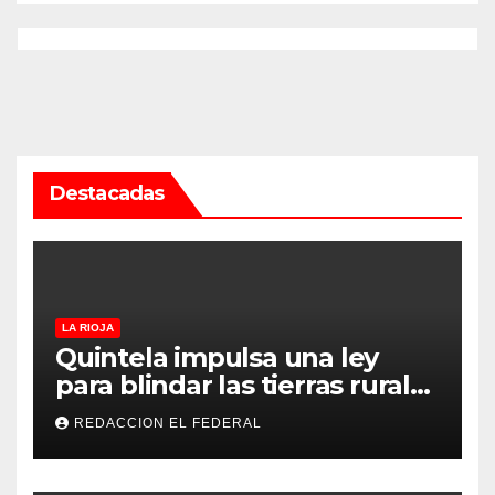
Destacadas
LA RIOJA
Quintela impulsa una ley
para blindar las tierras rurales
de La Rioja: cuáles son los
REDACCION EL FEDERAL
principales puntos