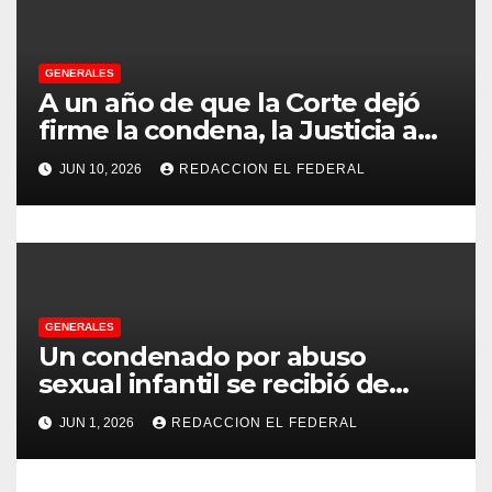
r
a
GENERALES
d
A un año de que la Corte dejó
firme la condena, la Justicia aún
a
no pudo decomisarle ni un peso
JUN 10, 2026
REDACCION EL FEDERAL
a CFK
s
GENERALES
Un condenado por abuso
sexual infantil se recibió de
psicopedagogo dentro del
JUN 1, 2026
REDACCION EL FEDERAL
Servicio Penitenciario de La
Rioja