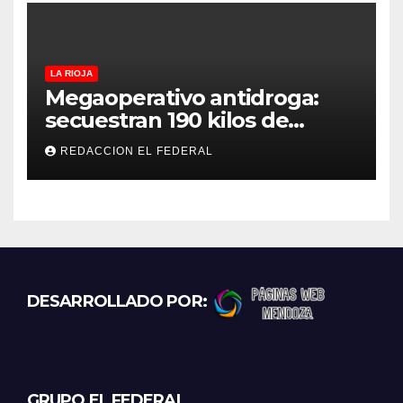
LA RIOJA
Megaoperativo antidroga:
secuestran 190 kilos de
marihuana que tenían como
REDACCION EL FEDERAL
destino La Rioja y Catamarca
DESARROLLADO POR:
GRUPO EL FEDERAL