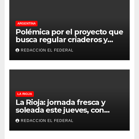
ARGENTINA
Polémica por el proyecto que
busca regular criaderos y
refugios de perros y gatos:
REDACCION EL FEDERAL
denuncian excesos, mientras
proteccionistas reclaman
controles más duros
LA RIOJA
La Rioja: jornada fresca y
soleada este jueves, con
temperaturas estables para
REDACCION EL FEDERAL
el viernes