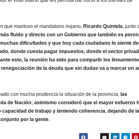
ibir el visto bueno que les permita dar inicio a los trámites de
ión que mantuvo el mandatario riojano,
Ricardo Quintela
, junto 
más fluido y directo con un Gobierno que también es peroni
 muchas dificultades y que hoy cada ciudadano lo siente de
ado, donde cuesta pagar impuestos, donde el sector priva
nte esto, la reunión ha sido para compartir los lineamiento
a renegociación de la deuda que sin dudas va a marcar un a
ado con mucha prudencia la situación de la provincia,
las
uda de Nación; asimismo consideró que el mayor esfuerzo 
do capacidad de trabajo y teniendo coherencia, dejando de l
conjunto por la gente.