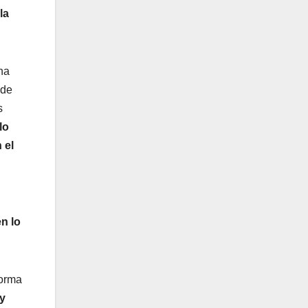
la
na
 de
s
lo
 el
n lo
forma
 y