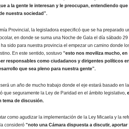
ue a la gente le interesan y le preocupan, entendiendo que 
de nuestra sociedad”.
mía Provincial, la legisladora especificó que se ha preparado u
otocolar, en donde se suma una Noche de Gala el día sábado 29
ue ha sido para nuestra provincia el empezar un camino donde lo
tino. En este sentido, sostuvo
“esto nos moviliza mucho, en 
ser responsables como ciudadanos y dirigentes políticos en
desarrollo que sea pleno para nuestra gente”.
 será un año de mucho trabajo donde el eje estará basado en la
 que seguramente la Ley de Paridad en el ámbito legislativo,
e
un tema de discusión.
ar como agudizar la implementación de la Ley Micaela y la re
ada consideró
“noto una Cámara dispuesta a discutir, aportar