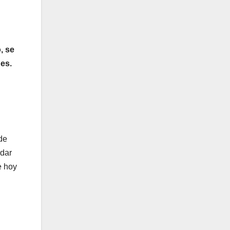
, se
es.
de
rdar
e hoy