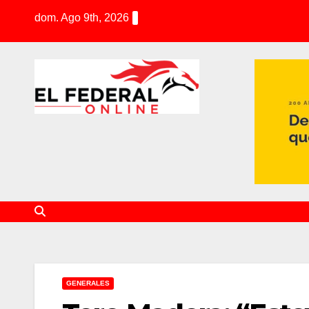
S
dom. Ago 9th, 2026
k
i
p
t
o
c
o
n
t
e
n
t
GENERALES