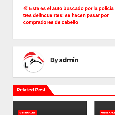
N
Este es el auto buscado por la policía
tres delincuentes: se hacen pasar por
a
compradores de cabello
v
e
g
By
admin
a
c
i
Related Post
ó
n
GENERALES
GENERAL