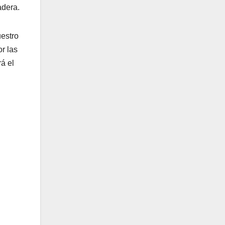
adera.
uestro
r las
á el