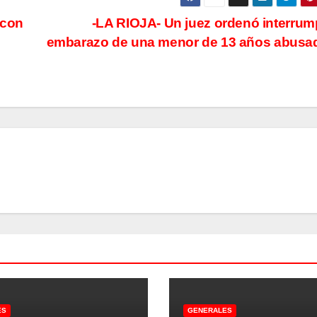
 con
-LA RIOJA- Un juez ordenó interrump
embarazo de una menor de 13 años abus
ES
GENERALES