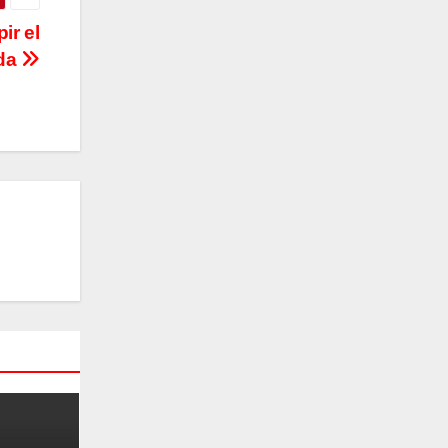
ir el
ada