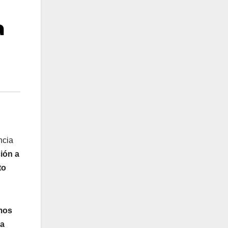
a
ncia
ción a
to
mos
na