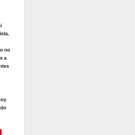
al
sta,
do no
s a
ntes
hoy
ado