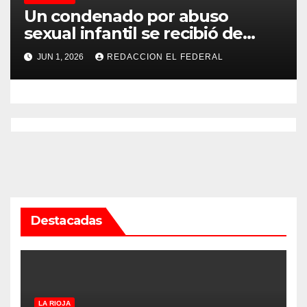
Un condenado por abuso
sexual infantil se recibió de
psicopedagogo dentro del
JUN 1, 2026
REDACCION EL FEDERAL
Servicio Penitenciario de La
Rioja
Destacadas
LA RIOJA