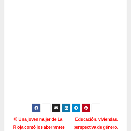
N
Una joven mujer de La
Educación, viviendas,
Rioja contó los aberrantes
perspectiva de género,