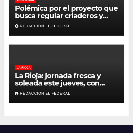
ARGENTINA
Polémica por el proyecto que
busca regular criaderos y
refugios de perros y gatos:
REDACCION EL FEDERAL
denuncian excesos, mientras
proteccionistas reclaman
controles más duros
LA RIOJA
La Rioja: jornada fresca y
soleada este jueves, con
temperaturas estables para
REDACCION EL FEDERAL
el viernes