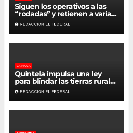
Siguen los operativos a las
“rodadas” y retienen a varias
motocicletas
REDACCION EL FEDERAL
LA RIOJA
Quintela impulsa una ley
para blindar las tierras rurales
de La Rioja: cuáles son los
REDACCION EL FEDERAL
principales puntos