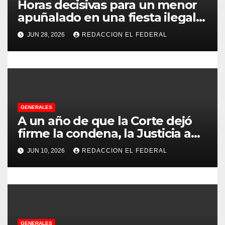
e
Horas decisivas para un menor
apuñalado en una fiesta ilegal
n
con más de 500 asistentes en
JUN 28, 2026
REDACCION EL FEDERAL
Chilecito
t
r
a
d
GENERALES
A un año de que la Corte dejó
a
firme la condena, la Justicia aún
no pudo decomisarle ni un peso
s
JUN 10, 2026
REDACCION EL FEDERAL
a CFK
GENERALES