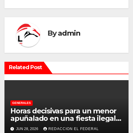
e
g
a
By
admin
c
i
ó
Related Post
n
d
e
GENERALES
e
Horas decisivas para un menor
apuñalado en una fiesta ilegal
n
con más de 500 asistentes en
JUN 28, 2026
REDACCION EL FEDERAL