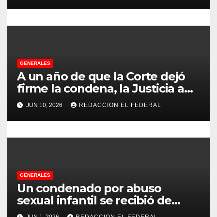
Chilecito
t
r
a
d
GENERALES
A un año de que la Corte dejó
a
firme la condena, la Justicia aún
no pudo decomisarle ni un peso
s
JUN 10, 2026
REDACCION EL FEDERAL
a CFK
GENERALES
Un condenado por abuso
sexual infantil se recibió de
psicopedagogo dentro del