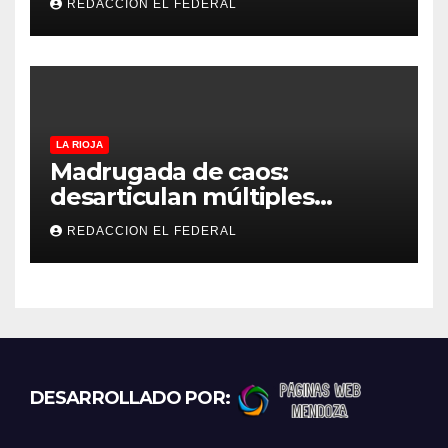
REDACCION EL FEDERAL
medición: “la empresa
factura lo que lee, no lo que
estima”
LA RIOJA
Madrugada de caos:
desarticulan múltiples
“rodadas” y detienen a
REDACCION EL FEDERAL
motociclistas violentos
DESARROLLADO POR: