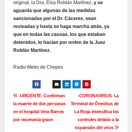
original, la Dra. Elsa Roldán Martínez,
y se
aguarda que algunas de las medidas
sancionadas por el Dr. Cáceres, sean
revisadas y hasta se haga marcha atrás, ya
que en todas las causas, los que estaban
detenidos, lo hacían por orden de la Juez
Roldán Martínez.
Radio Metro de Chepes
N
-URGENTE- Confirman
-CORONAVIRUS- La
la muerte de dos personas
Terminal de Ómnibus de
a
en el hospital Vera Barros
La Rioja intensifica los
v
por neumonía grave
controles debido a la
expansión del virus