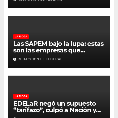
Argentina sub-15
LA RIOJA
Las SAPEM bajo la lupa: estas
son las empresas que
evalúan vender a capitales
REDACCION EL FEDERAL
privados
LA RIOJA
EDELaR negó un supuesto
“tarifazo”, culpó a Nación y
defendió los mecanismos de