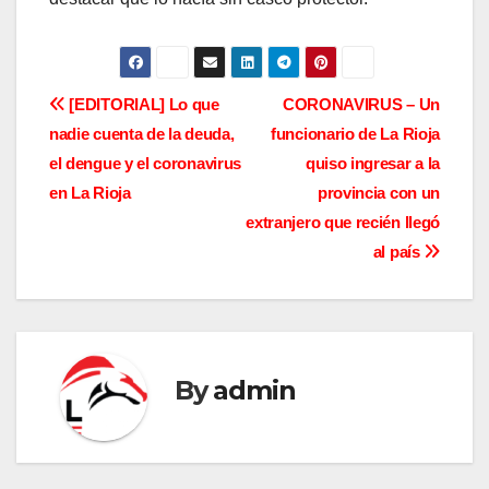
N
[EDITORIAL] Lo que
CORONAVIRUS – Un
nadie cuenta de la deuda,
funcionario de La Rioja
a
el dengue y el coronavirus
quiso ingresar a la
v
en La Rioja
provincia con un
extranjero que recién llegó
e
al país
g
a
c
By
admin
i
ó