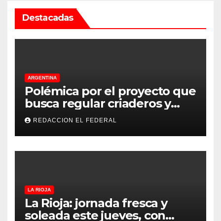
Destacadas
ARGENTINA
Polémica por el proyecto que
busca regular criaderos y
refugios de perros y gatos:
REDACCION EL FEDERAL
denuncian excesos, mientras
proteccionistas reclaman
controles más duros
LA RIOJA
La Rioja: jornada fresca y
soleada este jueves, con