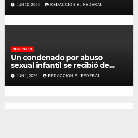
no pudo decomisarle ni un peso
JUN 10, 2026
REDACCION EL FEDERAL
a CFK
GENERALES
Un condenado por abuso
sexual infantil se recibió de
psicopedagogo dentro del
JUN 1, 2026
REDACCION EL FEDERAL
Servicio Penitenciario de La
Rioja