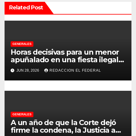
n
Related Post
d
e
e
GENERALES
Horas decisivas para un menor
n
apuñalado en una fiesta ilegal
con más de 500 asistentes en
t
JUN 28, 2026
REDACCION EL FEDERAL
Chilecito
r
a
d
GENERALES
a
A un año de que la Corte dejó
s
firme la condena, la Justicia aún