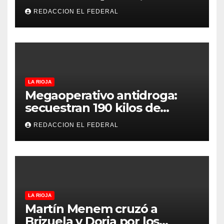
temperaturas estables para
REDACCION EL FEDERAL
el viernes
LA RIOJA
Megaoperativo antidroga:
secuestran 190 kilos de
marihuana que tenían como
REDACCION EL FEDERAL
destino La Rioja y Catamarca
LA RIOJA
Martín Menem cruzó a
Brizuela y Doria por los