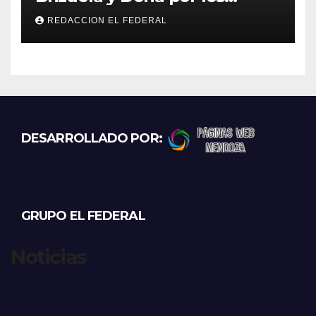
incendios en Guanchín:
REDACCION EL FEDERAL
“Miente descaradamente”
DESARROLLADO POR:
GRUPO EL FEDERAL
Noticias