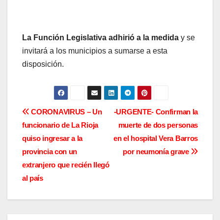
La Función Legislativa adhirió a la medida
y se
invitará a los municipios a sumarse a esta
disposición.
N
CORONAVIRUS – Un
-URGENTE- Confirman la
funcionario de La Rioja
muerte de dos personas
a
quiso ingresar a la
en el hospital Vera Barros
v
provincia con un
por neumonía grave
extranjero que recién llegó
e
al país
g
a