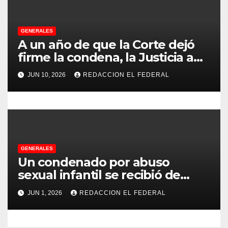
d
GENERALES
a
A un año de que la Corte dejó
s
firme la condena, la Justicia aún
no pudo decomisarle ni un peso
JUN 10, 2026
REDACCION EL FEDERAL
a CFK
GENERALES
Un condenado por abuso
sexual infantil se recibió de
psicopedagogo dentro del
JUN 1, 2026
REDACCION EL FEDERAL
Servicio Penitenciario de La
Rioja