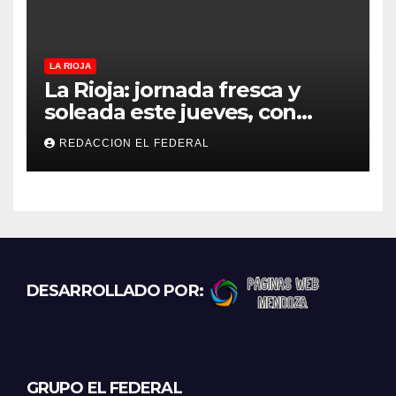
LA RIOJA
La Rioja: jornada fresca y
soleada este jueves, con
temperaturas estables para
REDACCION EL FEDERAL
el viernes
DESARROLLADO POR:
GRUPO EL FEDERAL