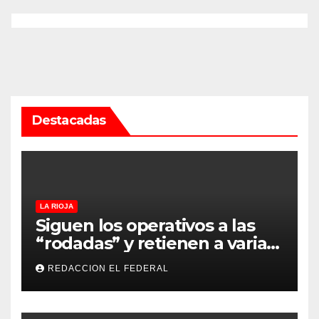
Destacadas
LA RIOJA
Siguen los operativos a las
“rodadas” y retienen a varias
motocicletas
REDACCION EL FEDERAL