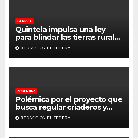
LA RIOJA
Quintela impulsa una ley
para blindar las tierras rurales
de La Rioja: cuáles son los
REDACCION EL FEDERAL
principales puntos
ARGENTINA
Polémica por el proyecto que
busca regular criaderos y
refugios de perros y gatos:
REDACCION EL FEDERAL
denuncian excesos, mientras
proteccionistas reclaman
controles más duros