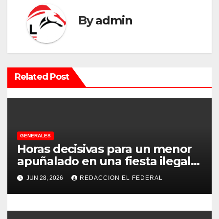
c
By
admin
i
ó
n
Related Post
d
e
e
GENERALES
Horas decisivas para un menor
n
apuñalado en una fiesta ilegal
con más de 500 asistentes en
t
JUN 28, 2026
REDACCION EL FEDERAL
Chilecito
r
a