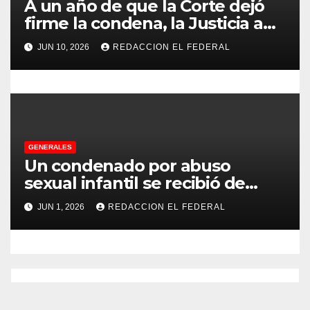
A un año de que la Corte dejó
a
firme la condena, la Justicia aún
no pudo decomisarle ni un peso
s
JUN 10, 2026
REDACCION EL FEDERAL
a CFK
GENERALES
Un condenado por abuso
sexual infantil se recibió de
psicopedagogo dentro del
JUN 1, 2026
REDACCION EL FEDERAL
Servicio Penitenciario de La
Rioja