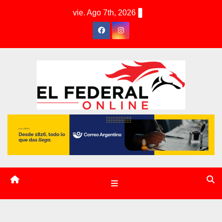
S
vie. Ago 7th, 2026
k
i
p
t
o
c
o
n
t
e
n
t