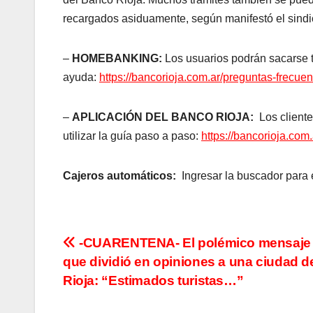
recargados asiduamente, según manifestó el sindi
–
HOMEBANKING:
Los usuarios podrán sacarse t
ayuda:
https://bancorioja.com.ar/preguntas-frecuen
–
APLICACIÓN DEL BANCO RIOJA:
Los cliente
utilizar la guía paso a paso:
https://bancorioja.com.
Cajeros automáticos:
Ingresar la buscador para 
N
-CUARENTENA- El polémico mensaje v
que dividió en opiniones a una ciudad d
a
Rioja: “Estimados turistas…”
v