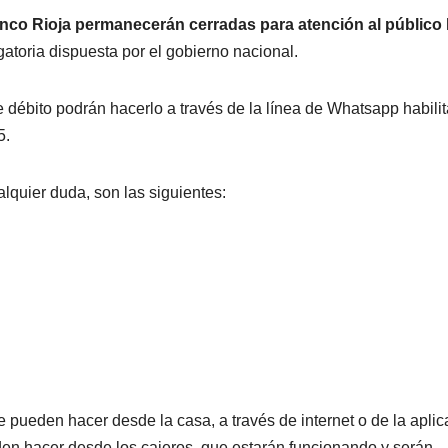
nco Rioja permanecerán cerradas para atención al público
atoria dispuesta por el gobierno nacional.
de débito podrán hacerlo a través de la línea de Whatsapp habil
5.
alquier duda, son las siguientes:
e pueden hacer desde la casa, a través de internet o de la aplic
en hacer desde los cajeros, que estarán funcionando y serán