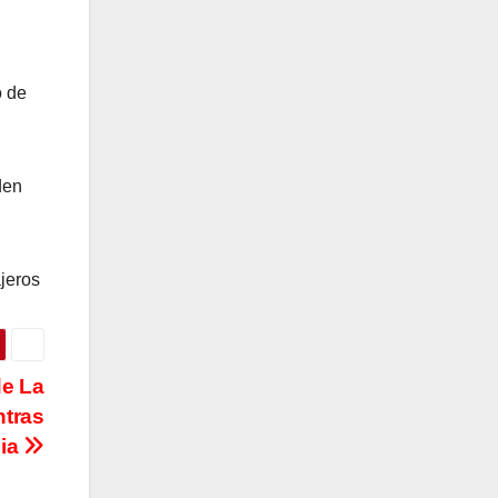
o de
den
jeros
e La
ntras
cia