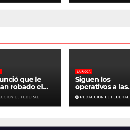
 a CFK
Penitenciario d
Rioja
A
LA RIOJA
nció que le
Siguen los
an robado el
operativos a las
 y terminó
“rodadas” y
CCION EL FEDERAL
REDACCION EL FEDERAL
fesando que su
retienen a varia
mano lo
motocicletas
eñó por drogas