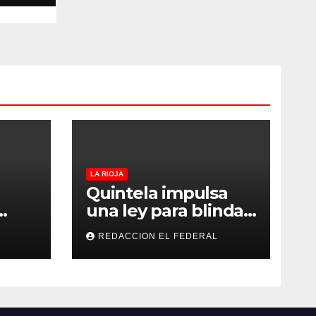
e La
LA RIOJA
Quintela impulsa
una ley para blindar
las tierras rurales de
REDACCION EL FEDERAL
s
La Rioja: cuáles son
los principales
puntos