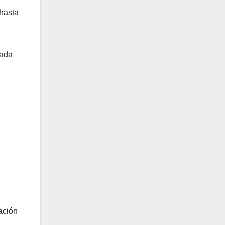
hasta
itada
ación