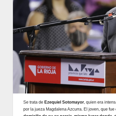
Se trata de
Ezequiel Sotomayor
, quien era inten
por la jueza Magdalena Azcurra. El joven, que fue