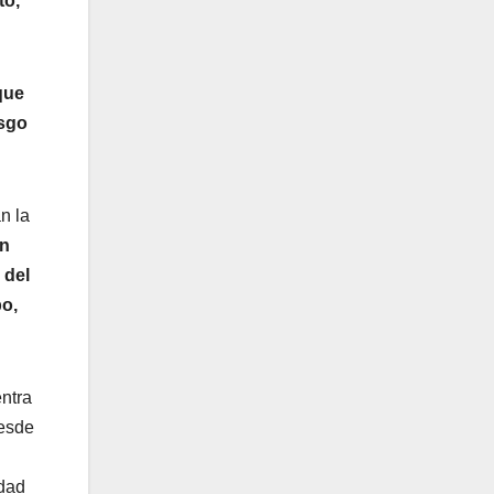
to,
que
esgo
n la
on
 del
po,
ntra
Desde
edad