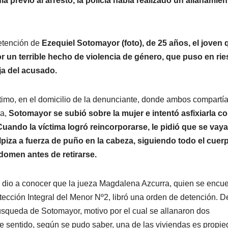
a previo al arresto, la policía había realizado un allanamien
etención de
Ezequiel Sotomayor (foto), de 25 años, el joven 
or un terrible hecho de violencia de género, que puso en ri
ja del acusado.
ltimo, en el domicilio de la denunciante, donde ambos compartía
da,
Sotomayor se subió sobre la mujer e intentó asfixiarla c
Cuando la víctima logró reincorporarse, le pidió que se vaya
lpiza a fuerza de puño en la cabeza, siguiendo todo el cuer
domen antes de retirarse.
e dio a conocer que la jueza Magdalena Azcurra, quien se encue
ección Integral del Menor Nº2, libró una orden de detención. 
úsqueda de Sotomayor, motivo por el cual se allanaron dos
este sentido, según se pudo saber, una de las viviendas es propi