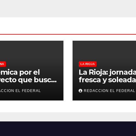
NA
LA RIOJA
mica por el
La Rioja: jornad
ecto que busca
fresca y soleada
lar criaderos y
este jueves, con
CCION EL FEDERAL
REDACCION EL FEDERAL
gios de perros y
temperaturas
s: denuncian
estables para el
sos, mientras
viernes
eccionistas
aman controles
 duros