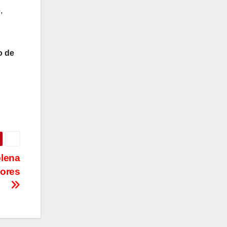
,
o de
plena
dores