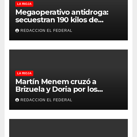
LA RIOJA
Megaoperativo antidroga:
secuestran 190 kilos de
marihuana que tenían como
REDACCION EL FEDERAL
destino La Rioja y Catamarca
LA RIOJA
Martín Menem cruzó a
Brizuela y Doria por los
incendios en Guanchín:
REDACCION EL FEDERAL
“Miente descaradamente”