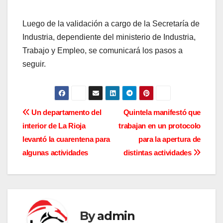
Luego de la validación a cargo de la Secretaría de
Industria, dependiente del ministerio de Industria,
Trabajo y Empleo, se comunicará los pasos a
seguir.
N
Un departamento del
Quintela manifestó que
interior de La Rioja
trabajan en un protocolo
a
levantó la cuarentena para
para la apertura de
v
algunas actividades
distintas actividades
e
g
a
By
admin