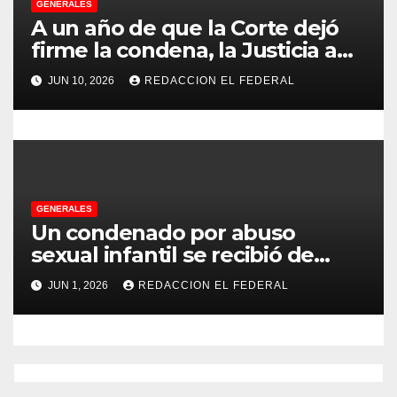
GENERALES
d
A un año de que la Corte dejó
firme la condena, la Justicia aún
a
no pudo decomisarle ni un peso
JUN 10, 2026
REDACCION EL FEDERAL
a CFK
s
GENERALES
Un condenado por abuso
sexual infantil se recibió de
psicopedagogo dentro del
JUN 1, 2026
REDACCION EL FEDERAL
Servicio Penitenciario de La
Rioja