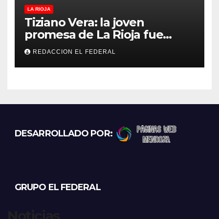
LA RIOJA
Tiziano Vera: la joven
promesa de La Rioja fue
convocado a la Selección
REDACCION EL FEDERAL
Argentina sub-15
DESARROLLADO POR:
GRUPO EL FEDERAL
Noticias