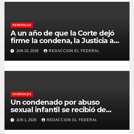
r
a
d
GENERALES
A un año de que la Corte dejó
a
firme la condena, la Justicia aún
no pudo decomisarle ni un peso
s
JUN 10, 2026
REDACCION EL FEDERAL
a CFK
GENERALES
Un condenado por abuso
sexual infantil se recibió de
psicopedagogo dentro del
JUN 1, 2026
REDACCION EL FEDERAL
Servicio Penitenciario de La
Rioja