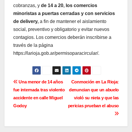
cobranzas, y
de 14 a 20, los comercios
minoristas a puertas cerradas y con servicios
de delivery,
a fin de mantener el aislamiento
social, preventivo y obligatorio y evitar nuevos
contagios. Los comercios deberán inscribirse a
través de la página
https://larioja.gob.ar/permisoparacircular/.
N
Una menor de 14 años
Conmoción en La Rioja:
fue internada tras violento
denuncian que un abuelo
a
accidente en calle Miguel
violó su nieta y que las
v
Godoy
pericias prueban el abuso
e
g