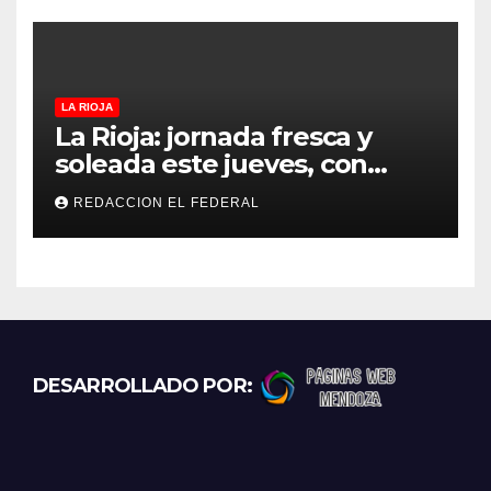
controles más duros
LA RIOJA
La Rioja: jornada fresca y
soleada este jueves, con
temperaturas estables para
REDACCION EL FEDERAL
el viernes
DESARROLLADO POR: