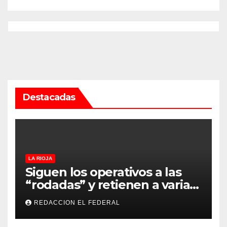
Destacadas
LA RIOJA
Siguen los operativos a las
“rodadas” y retienen a varias
motocicletas
REDACCION EL FEDERAL