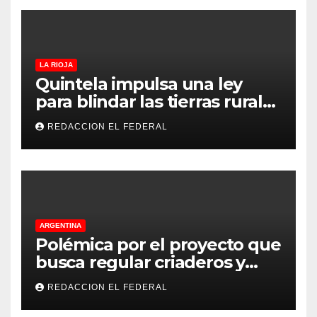
LA RIOJA
Quintela impulsa una ley
para blindar las tierras rurales
de La Rioja: cuáles son los
REDACCION EL FEDERAL
principales puntos
ARGENTINA
Polémica por el proyecto que
busca regular criaderos y
refugios de perros y gatos:
REDACCION EL FEDERAL
denuncian excesos, mientras
proteccionistas reclaman