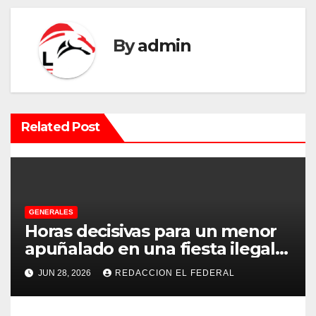
a
By
admin
c
i
ó
Related Post
n
d
e
GENERALES
e
Horas decisivas para un menor
apuñalado en una fiesta ilegal
n
con más de 500 asistentes en
JUN 28, 2026
REDACCION EL FEDERAL
Chilecito
t