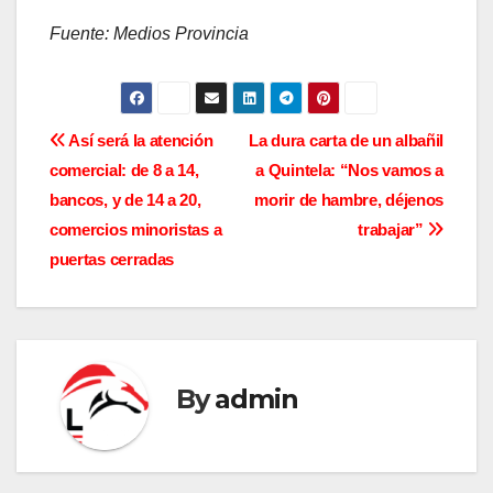
Fuente: Medios Provincia
N
Así será la atención
La dura carta de un albañil
comercial: de 8 a 14,
a Quintela: “Nos vamos a
a
bancos, y de 14 a 20,
morir de hambre, déjenos
v
comercios minoristas a
trabajar”
puertas cerradas
e
g
a
By
admin
c
i