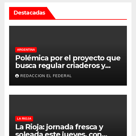
Destacadas
ARGENTINA
Polémica por el proyecto que
busca regular criaderos y
refugios de perros y gatos:
REDACCION EL FEDERAL
denuncian excesos, mientras
proteccionistas reclaman
controles más duros
LA RIOJA
La Rioja: jornada fresca y
soleada este jueves, con