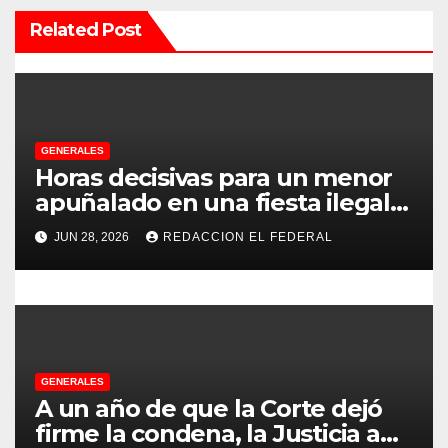
ó
Related Post
n
d
e
GENERALES
e
Horas decisivas para un menor
apuñalado en una fiesta ilegal
n
con más de 500 asistentes en
JUN 28, 2026
REDACCION EL FEDERAL
Chilecito
t
r
a
d
GENERALES
A un año de que la Corte dejó
a
firme la condena, la Justicia aún