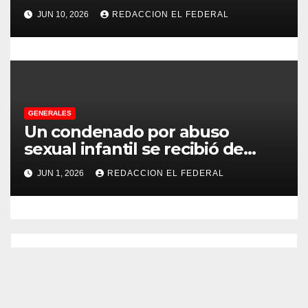
no pudo decomisarle ni un peso
s
JUN 10, 2026
REDACCION EL FEDERAL
a CFK
GENERALES
Un condenado por abuso
sexual infantil se recibió de
psicopedagogo dentro del
JUN 1, 2026
REDACCION EL FEDERAL
Servicio Penitenciario de La
Rioja