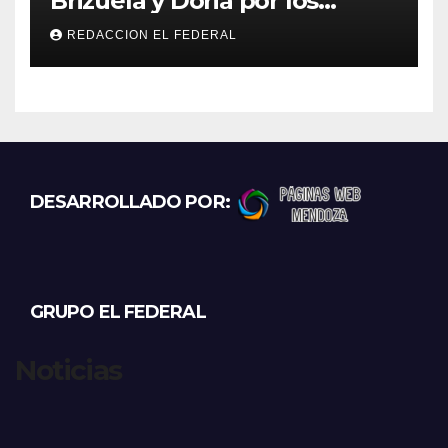
Brizuela y Doria por los
incendios en Guanchín:
REDACCION EL FEDERAL
“Miente descaradamente”
DESARROLLADO POR:
GRUPO EL FEDERAL
Noticias