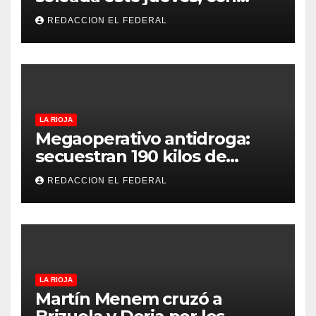
temperaturas estables para
REDACCION EL FEDERAL
el viernes
LA RIOJA
Megaoperativo antidroga:
secuestran 190 kilos de
marihuana que tenían como
REDACCION EL FEDERAL
destino La Rioja y Catamarca
LA RIOJA
Martín Menem cruzó a