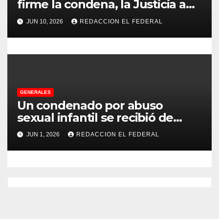
firme la condena, la Justicia aún
no pudo decomisarle ni un peso
s
JUN 10, 2026
REDACCION EL FEDERAL
a CFK
GENERALES
Un condenado por abuso
sexual infantil se recibió de
psicopedagogo dentro del
JUN 1, 2026
REDACCION EL FEDERAL
Servicio Penitenciario de La
Rioja