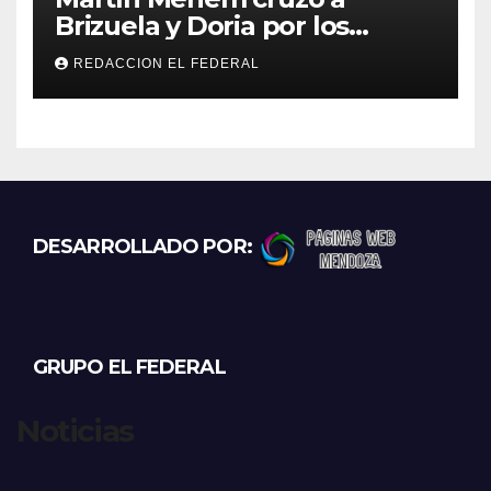
Brizuela y Doria por los
incendios en Guanchín:
REDACCION EL FEDERAL
“Miente descaradamente”
DESARROLLADO POR:
GRUPO EL FEDERAL
Noticias