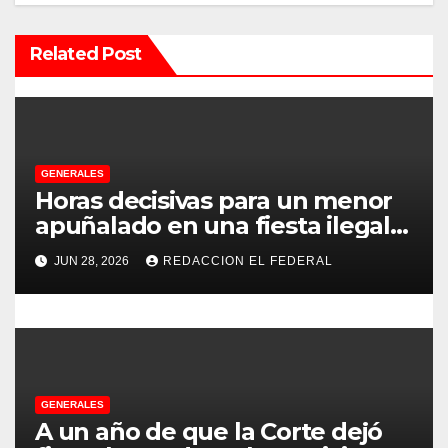
ó
Related Post
n
d
e
GENERALES
e
Horas decisivas para un menor
apuñalado en una fiesta ilegal
n
con más de 500 asistentes en
JUN 28, 2026
REDACCION EL FEDERAL
Chilecito
t
r
a
d
GENERALES
A un año de que la Corte dejó
a