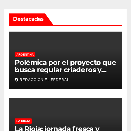
Destacadas
ARGENTINA
Polémica por el proyecto que
busca regular criaderos y
refugios de perros y gatos:
REDACCION EL FEDERAL
denuncian excesos, mientras
proteccionistas reclaman
controles más duros
LA RIOJA
La Rioja: jornada fresca y