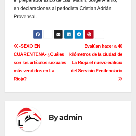
el preparador físico de San Martín, Jorge Álamo,
en declaraciones al periodista Cristian Adrián
Provensal.
N
-SEXO EN
Evalúan hacer a 40
CUARENTENA- ¿Cuáles
kilómetros de la ciudad de
a
son los artículos sexuales
La Rioja el nuevo edificio
v
más vendidos en La
del Servicio Penitenciario
Rioja?
e
g
a
By
admin
c
i