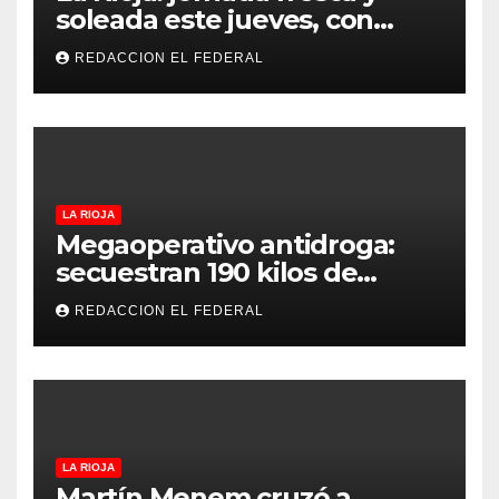
soleada este jueves, con
temperaturas estables para
REDACCION EL FEDERAL
el viernes
LA RIOJA
Megaoperativo antidroga:
secuestran 190 kilos de
marihuana que tenían como
REDACCION EL FEDERAL
destino La Rioja y Catamarca
LA RIOJA
Martín Menem cruzó a