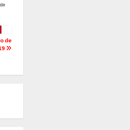
 de
no de
-19