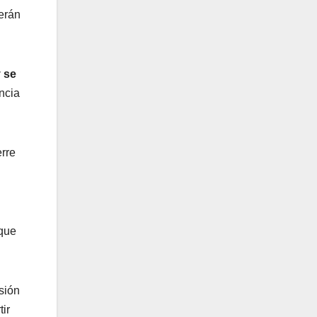
verán
y se
ncia
erre
 que
sión
ir