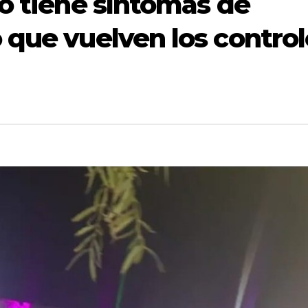
no tiene síntomas de
 que vuelven los control