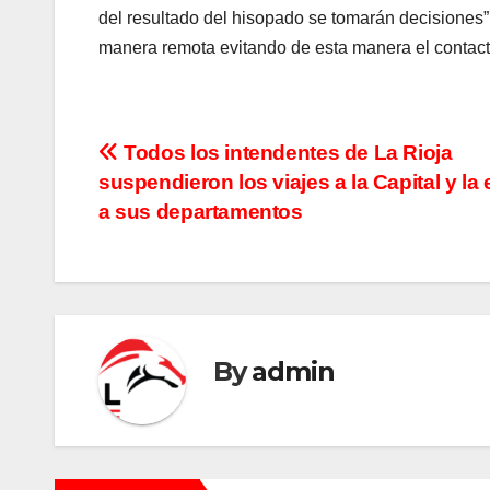
del resultado del hisopado se tomarán decisiones”.
manera remota evitando de esta manera el contacto
N
Todos los intendentes de La Rioja
suspendieron los viajes a la Capital y la
a
a sus departamentos
v
e
g
By
admin
a
c
i