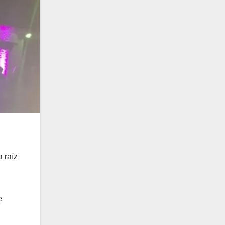
 raíz
e