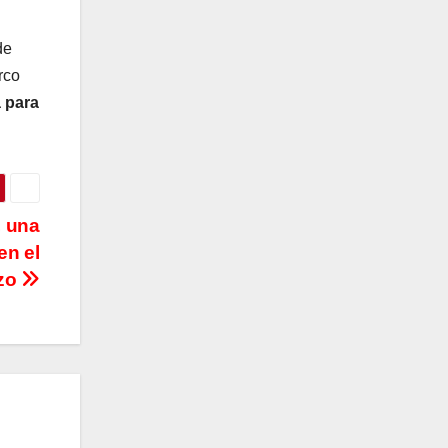
de
rco
a para
, una
en el
zo