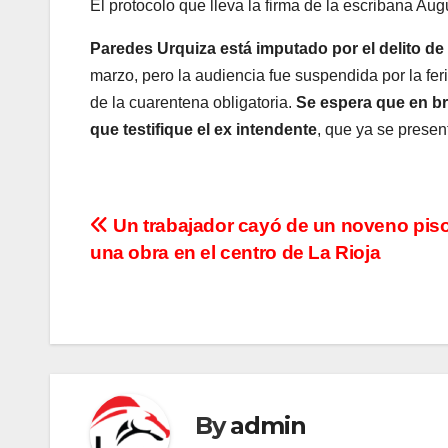
El protocolo que lleva la firma de la escribana Aug
Paredes Urquiza está imputado por el delito de
marzo, pero la audiencia fue suspendida por la feria
de la cuarentena obligatoria.
Se espera que en bre
que testifique el ex intendente
, que ya se presen
N
Un trabajador cayó de un noveno pis
una obra en el centro de La Rioja
a
v
e
g
By
admin
a