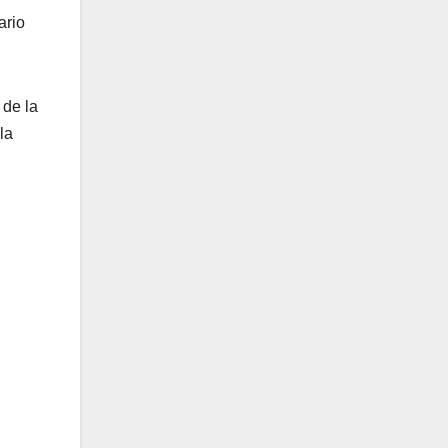
ario
 de la
la