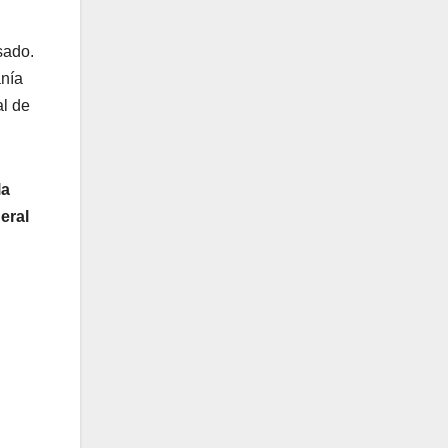
sado.
anía
al de
l
a
eral