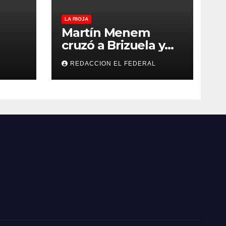
LA RIOJA
Martín Menem
cruzó a Brizuela y
ilos
Doria por los
REDACCION EL FEDERAL
que
incendios en
Guanchín: “Miente
 y
descaradamente”