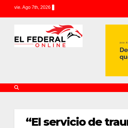
S
vie. Ago 7th, 2026
k
i
p
t
o
c
o
n
t
e
n
t
“El servicio de tr