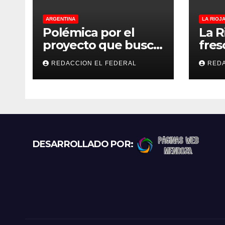
ARGENTINA
LA RIOJ
Polémica por el
La R
proyecto que busca
fres
regular criaderos y
este
REDACCION EL FEDERAL
REDA
refugios de perros y
tem
gatos: denuncian
esta
excesos, mientras
vier
proteccionistas
reclaman controles
más duros
DESARROLLADO POR: