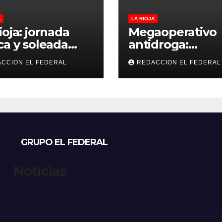
A
LA RIOJA
ioja: jornada
Megaoperativo
ca y soleada
antidroga:
 jueves, con
secuestran 190 k
CCION EL FEDERAL
REDACCION EL FEDERAL
peraturas
de marihuana 
bles para el
tenían como
nes
destino La Rioja
Catamarca
GRUPO EL FEDERAL
Noticias