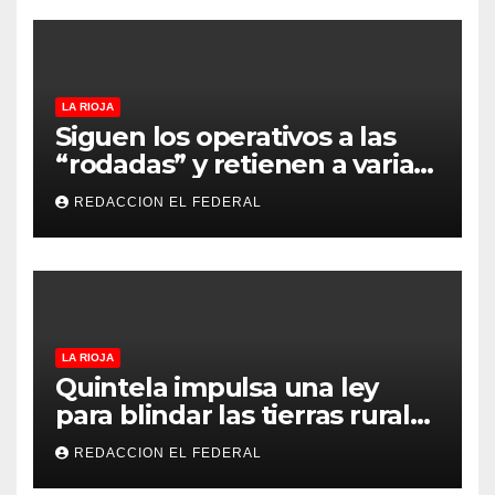
LA RIOJA
Siguen los operativos a las
“rodadas” y retienen a varias
motocicletas
REDACCION EL FEDERAL
LA RIOJA
Quintela impulsa una ley
para blindar las tierras rurales
de La Rioja: cuáles son los
REDACCION EL FEDERAL
principales puntos