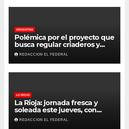
ARGENTINA
Polémica por el proyecto que
busca regular criaderos y
refugios de perros y gatos:
REDACCION EL FEDERAL
denuncian excesos, mientras
proteccionistas reclaman
controles más duros
LA RIOJA
La Rioja: jornada fresca y
soleada este jueves, con
temperaturas estables para
REDACCION EL FEDERAL
el viernes