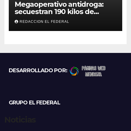
Megaoperativo antidroga:
secuestran 190 kilos de
marihuana que tenían como
REDACCION EL FEDERAL
destino La Rioja y Catamarca
DESARROLLADO POR:
GRUPO EL FEDERAL
Noticias