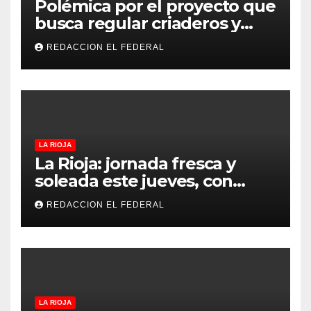
Polémica por el proyecto que
busca regular criaderos y
refugios de perros y gatos:
REDACCION EL FEDERAL
denuncian excesos, mientras
proteccionistas reclaman
controles más duros
LA RIOJA
La Rioja: jornada fresca y
soleada este jueves, con
temperaturas estables para
REDACCION EL FEDERAL
el viernes
LA RIOJA