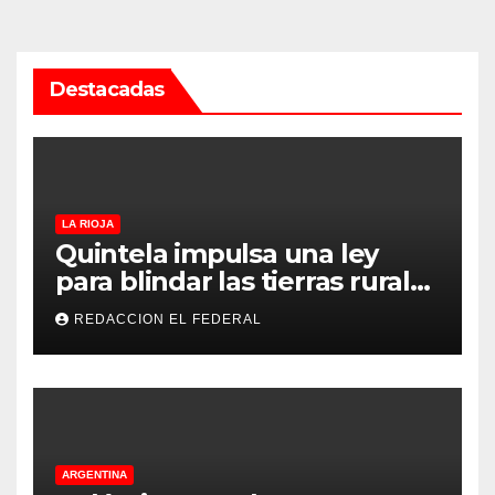
Destacadas
LA RIOJA
Quintela impulsa una ley
para blindar las tierras rurales
de La Rioja: cuáles son los
REDACCION EL FEDERAL
principales puntos
ARGENTINA