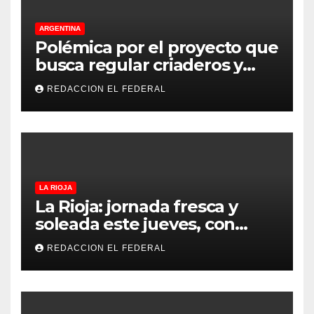
ARGENTINA
Polémica por el proyecto que
busca regular criaderos y
refugios de perros y gatos:
REDACCION EL FEDERAL
denuncian excesos, mientras
proteccionistas reclaman
controles más duros
LA RIOJA
La Rioja: jornada fresca y
soleada este jueves, con
temperaturas estables para
REDACCION EL FEDERAL
el viernes