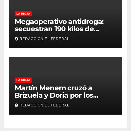
LA RIOJA
Megaoperativo antidroga:
secuestran 190 kilos de
marihuana que tenían como
REDACCION EL FEDERAL
destino La Rioja y Catamarca
LA RIOJA
Martín Menem cruzó a
Brizuela y Doria por los
incendios en Guanchín:
REDACCION EL FEDERAL
“Miente descaradamente”