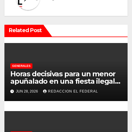
c
i
Related Post
ó
n
d
e
GENERALES
Horas decisivas para un menor
e
apuñalado en una fiesta ilegal
con más de 500 asistentes en
n
JUN 28, 2026
REDACCION EL FEDERAL
Chilecito
t
r
a