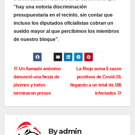
“hay una notoria discriminación
presupuestaria en el recinto, sin contar que
incluso los diputados oficialistas cobran un
sueldo mayor al que percibimos los miembros
de nuestro bloque”
.
N
Un llamado anónimo
La Rioja suma 5 casos
denunció una fiesta de
positivos de Covid-19,
a
jóvenes y todos
llegando a un total de 165
v
terminaron presos
infectados
e
g
a
By
admin