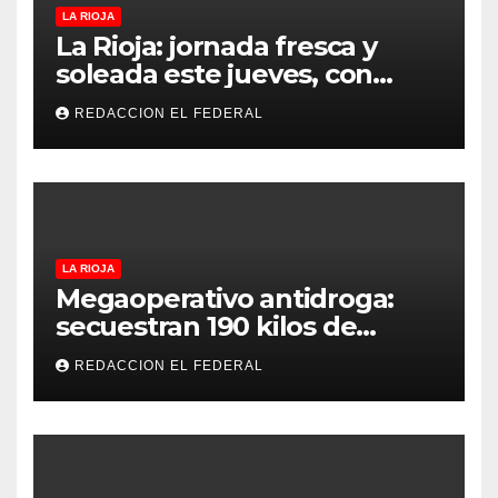
LA RIOJA
La Rioja: jornada fresca y
soleada este jueves, con
temperaturas estables para
REDACCION EL FEDERAL
el viernes
LA RIOJA
Megaoperativo antidroga:
secuestran 190 kilos de
marihuana que tenían como
REDACCION EL FEDERAL
destino La Rioja y Catamarca