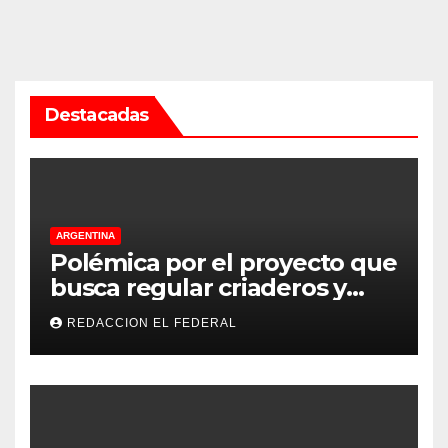
Destacadas
ARGENTINA
Polémica por el proyecto que
busca regular criaderos y
refugios de perros y gatos:
REDACCION EL FEDERAL
denuncian excesos, mientras
proteccionistas reclaman
controles más duros