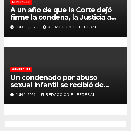
GENERALES
d
A un año de que la Corte dejó
firme la condena, la Justicia aún
a
no pudo decomisarle ni un peso
JUN 10, 2026
REDACCION EL FEDERAL
a CFK
s
GENERALES
Un condenado por abuso
sexual infantil se recibió de
psicopedagogo dentro del
JUN 1, 2026
REDACCION EL FEDERAL
Servicio Penitenciario de La
Rioja