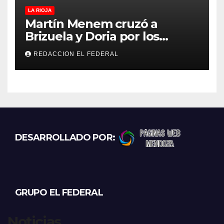
LA RIOJA
Martín Menem cruzó a
Brizuela y Doria por los
incendios en Guanchín:
REDACCION EL FEDERAL
“Miente descaradamente”
DESARROLLADO POR:
GRUPO EL FEDERAL
Noticias