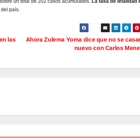
 sobre un total de 202 casos acumulados.
La tasa de letalidad 
 del país.
en las
Ahora Zulema Yoma dice que no se casa
nuevo con Carlos Men