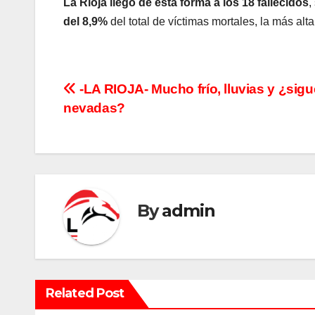
La Rioja llegó de esta forma a los 18 fallecidos
,
del 8,9%
del total de víctimas mortales, la más alta
N
-LA RIOJA- Mucho frío, lluvias y ¿sigu
nevadas?
a
v
e
g
By
admin
a
c
i
Related Post