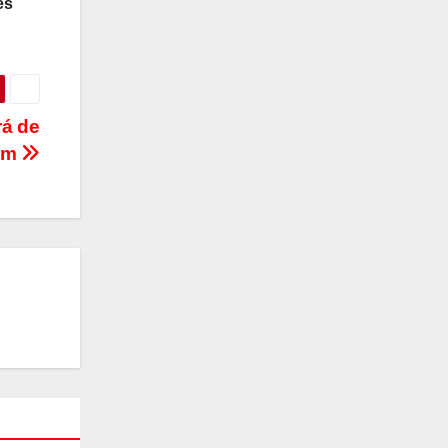
es
rá de
em