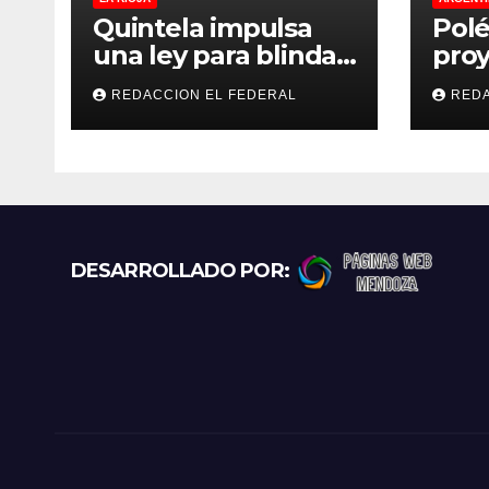
s
Quintela impulsa
Polé
una ley para blindar
proy
las tierras rurales de
regu
REDACCION EL FEDERAL
REDA
La Rioja: cuáles son
refu
los principales
gato
puntos
exce
prot
recl
más
DESARROLLADO POR: