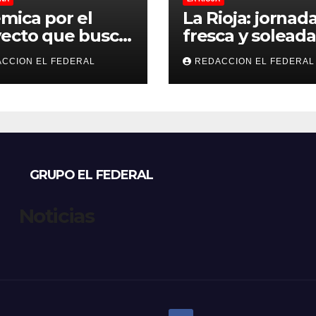
mica por el
La Rioja: jornad
ecto que busca
fresca y soleada
lar criaderos y
este jueves, con
CCION EL FEDERAL
REDACCION EL FEDERAL
gios de perros y
temperaturas
s: denuncian
estables para el
sos, mientras
viernes
eccionistas
aman controles
 duros
GRUPO EL FEDERAL
Noticias