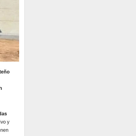
rteño
h
das
ivo y
onen