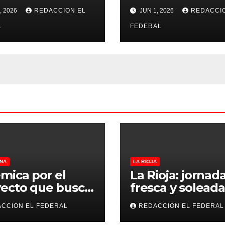
na, la Justicia
se recibió de
, 2026
REDACCION EL
JUN 1, 2026
REDACCI
no pudo
psicopedagogo
misarle ni un
L
dentro del Servi
FEDERAL
 a CFK
Penitenciario d
Rioja
NA
LA RIOJA
mica por el
La Rioja: jornad
ecto que busca
fresca y soleada
lar criaderos y
este jueves, con
CCION EL FEDERAL
REDACCION EL FEDERAL
gios de perros y
temperaturas