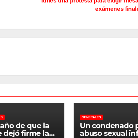
lunes una protesta para exigir mes
exámenes fina
ES
GENERALES
 año de que la
Un condenado 
 dejó firme la
abuso sexual inf