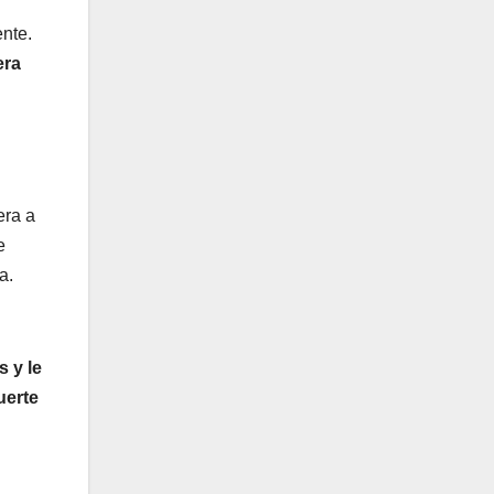
ente.
era
era a
e
a.
 y le
uerte