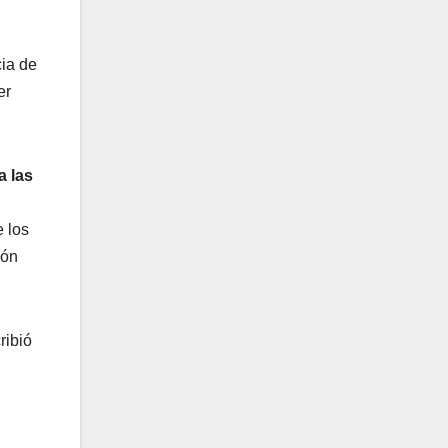
cia de
er
a las
 los
ión
ribió