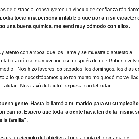
dras de distancia, construyeron un vínculo de confianza rápidam
odía tocar una persona irritable o que por ahí su carácter 
 hubo una buena química, me sentí muy cómodo con ellos.
 muy atento con ambos, que los llama y se muestra dispuesto a
colaboración se mantuvo incluso después de que Roberth volvi
 medio. “Nos hizo favores los sábados, los domingos, los días d
uerza a lo que necesitábamos que realmente me quedé maravillad
calidad. Nos cayó del cielo”, expresa con felicidad.
ena gente. Hasta lo llamó a mi marido para su cumpleaños
n cariño. Espero que toda la gente haya tenido la misma s
la familia”.
tres es un ejemplo del objetivo al que apunta el programa de