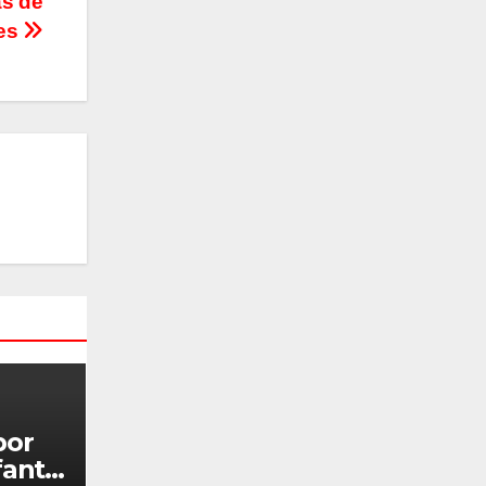
as de
les
por
antil