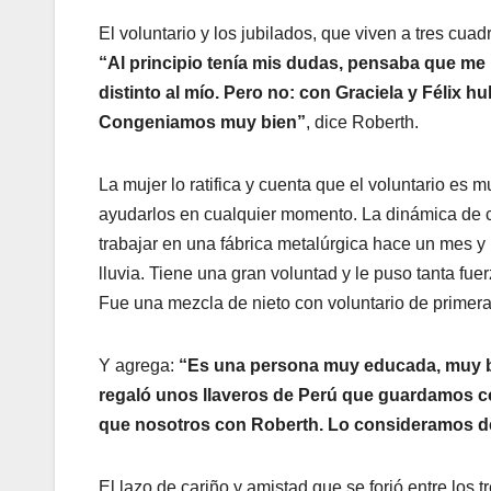
El voluntario y los jubilados, que viven a tres cua
“Al principio tenía mis dudas, pensaba que me p
distinto al mío. Pero no: con Graciela y Félix
Congeniamos muy bien”
, dice Roberth.
La mujer lo ratifica y cuenta que el voluntario es
ayudarlos en cualquier momento. La dinámica de 
trabajar en una fábrica metalúrgica hace un mes y
lluvia. Tiene una gran voluntad y le puso tanta f
Fue una mezcla de nieto con voluntario de primera 
Y agrega:
“Es una persona muy educada, muy bu
regaló unos llaveros de Perú que guardamos co
que nosotros con Roberth. Lo consideramos de 
El lazo de cariño y amistad que se forjó entre los 