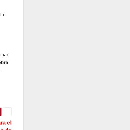
do.
nuar
obre
a
ra el