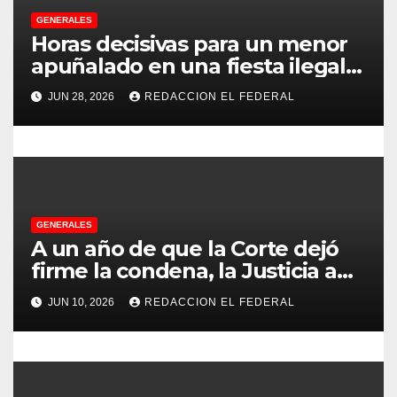
d
GENERALES
Horas decisivas para un menor
e
apuñalado en una fiesta ilegal
e
con más de 500 asistentes en
JUN 28, 2026
REDACCION EL FEDERAL
Chilecito
n
t
r
GENERALES
a
A un año de que la Corte dejó
d
firme la condena, la Justicia aún
no pudo decomisarle ni un peso
a
JUN 10, 2026
REDACCION EL FEDERAL
a CFK
s