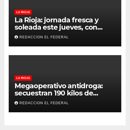
LA RIOJA
La Rioja: jornada fresca y
soleada este jueves, con
temperaturas estables para
REDACCION EL FEDERAL
el viernes
LA RIOJA
Megaoperativo antidroga:
secuestran 190 kilos de
marihuana que tenían como
REDACCION EL FEDERAL
destino La Rioja y Catamarca