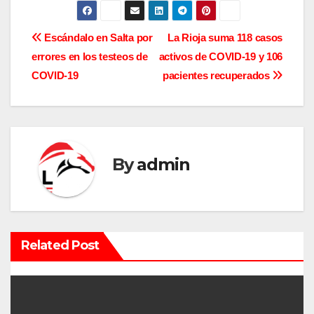
N
Escándalo en Salta por
La Rioja suma 118 casos
errores en los testeos de
activos de COVID-19 y 106
a
COVID-19
pacientes recuperados
v
e
g
By
admin
a
c
i
Related Post
ó
n