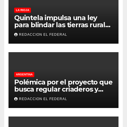
LA RIOJA
Quintela impulsa una ley
para blindar las tierras rurales
de La Rioja: cuáles son los
REDACCION EL FEDERAL
principales puntos
ARGENTINA
Polémica por el proyecto que
busca regular criaderos y
refugios de perros y gatos:
REDACCION EL FEDERAL
denuncian excesos, mientras
proteccionistas reclaman
controles más duros