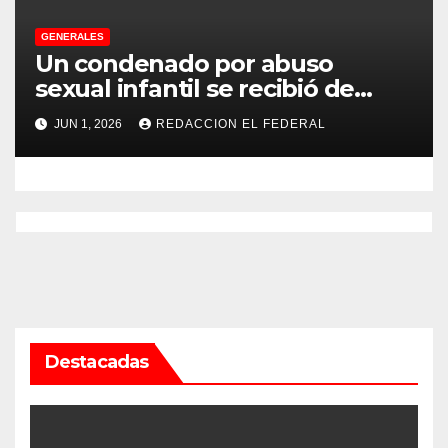
GENERALES
Un condenado por abuso
sexual infantil se recibió de
psicopedagogo dentro del
JUN 1, 2026
REDACCION EL FEDERAL
Servicio Penitenciario de La
Rioja
Destacadas