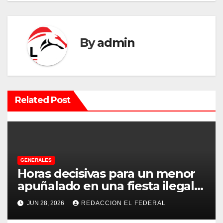
g
a
By
admin
c
i
ó
Related Post
n
d
e
GENERALES
e
Horas decisivas para un menor
apuñalado en una fiesta ilegal
n
con más de 500 asistentes en
JUN 28, 2026
REDACCION EL FEDERAL
Chilecito
t