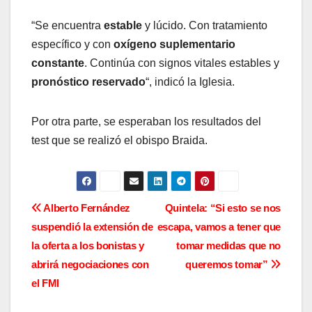
“Se encuentra
estable
y lúcido. Con tratamiento
específico y con
oxígeno suplementario
constante
. Continúa con signos vitales estables y
pronóstico reservado
“, indicó la Iglesia.
Por otra parte, se esperaban los resultados del
test que se realizó el obispo Braida.
N
Alberto Fernández
Quintela: “Si esto se nos
suspendió la extensión de
escapa, vamos a tener que
a
la oferta a los bonistas y
tomar medidas que no
v
abrirá negociaciones con
queremos tomar”
el FMI
e