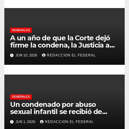
r
a
d
GENERALES
A un año de que la Corte dejó
a
firme la condena, la Justicia aún
no pudo decomisarle ni un peso
s
JUN 10, 2026
REDACCION EL FEDERAL
a CFK
GENERALES
Un condenado por abuso
sexual infantil se recibió de
psicopedagogo dentro del
JUN 1, 2026
REDACCION EL FEDERAL
Servicio Penitenciario de La