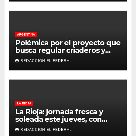
ARGENTINA
Polémica por el proyecto que
busca regular criaderos y
refugios de perros y gatos:
REDACCION EL FEDERAL
denuncian excesos, mientras
proteccionistas reclaman
controles más duros
LA RIOJA
La Rioja: jornada fresca y
soleada este jueves, con
temperaturas estables para
REDACCION EL FEDERAL
el viernes