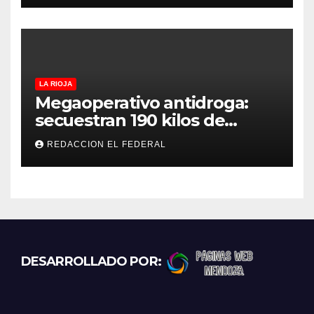
LA RIOJA
Megaoperativo antidroga:
secuestran 190 kilos de
marihuana que tenían como
REDACCION EL FEDERAL
destino La Rioja y Catamarca
DESARROLLADO POR: