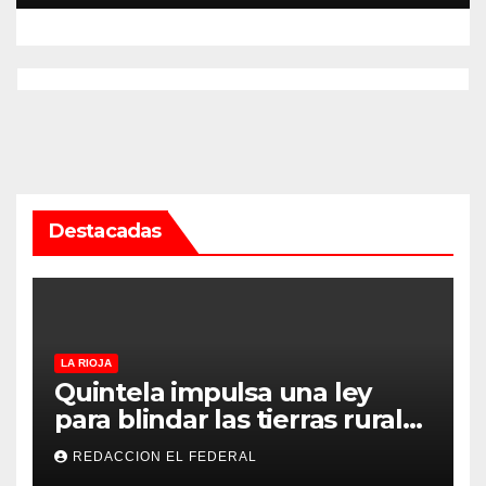
Rioja
Destacadas
LA RIOJA
Quintela impulsa una ley
para blindar las tierras rurales
de La Rioja: cuáles son los
REDACCION EL FEDERAL
principales puntos