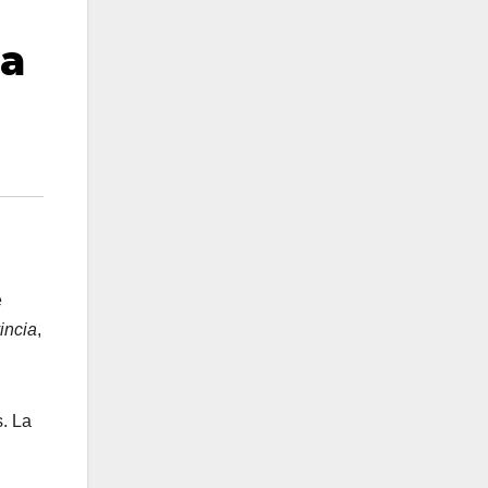
 a
e
incia
,
. La