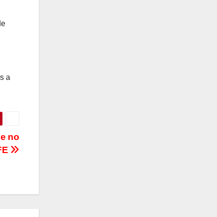
de
as a
ue no
IFE