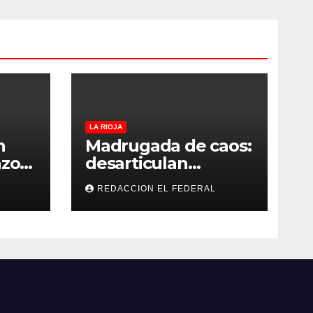
LA RIOJA
n
Madrugada de caos:
zo”,
desarticulan
y
múltiples “rodadas”
REDACCION EL FEDERAL
y detienen a
motociclistas
violentos
 lo
ue