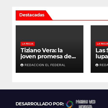
r
a
Destacadas
d
a
s
LA RIOJA
LA RIOJ
Tiziano Vera: la
Las 
joven promesa de
lupa
La Rioja fue
emp
REDACCION EL FEDERAL
REDA
convocado a la
eval
Selección Argentina
capi
sub-15
DESARROLLADO POR: