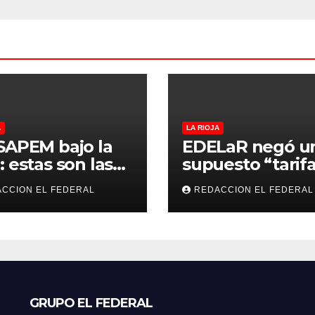
A
LA RIOJA
SAPEM bajo la
EDELaR negó u
: estas son las
supuesto “tarifa
resas que
culpó a Nación 
CCION EL FEDERAL
REDACCION EL FEDERAL
úan vender a
defendió los
tales privados
mecanismos de
medición: “la
empresa factura
que lee, no lo q
estima”
GRUPO EL FEDERAL