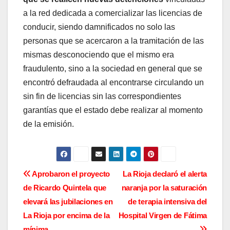
a la red dedicada a comercializar las licencias de
conducir, siendo damnificados no solo las
personas que se acercaron a la tramitación de las
mismas desconociendo que el mismo era
fraudulento, sino a la sociedad en general que se
encontró defraudada al encontrarse circulando un
sin fin de licencias sin las correspondientes
garantías que el estado debe realizar al momento
de la emisión.
N
Aprobaron el proyecto
La Rioja declaró el alerta
de Ricardo Quintela que
naranja por la saturación
a
elevará las jubilaciones en
de terapia intensiva del
v
La Rioja por encima de la
Hospital Virgen de Fátima
mínima