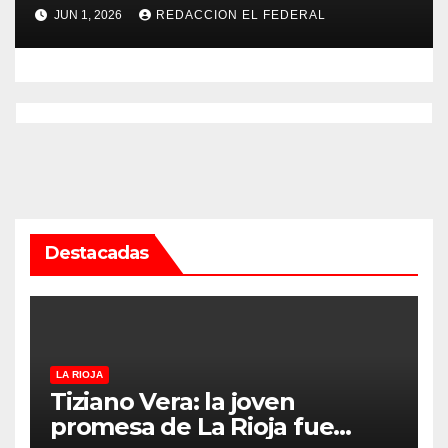
psicopedagogo dentro del
JUN 1, 2026
REDACCION EL FEDERAL
Servicio Penitenciario de La
Rioja
Destacadas
LA RIOJA
Tiziano Vera: la joven
promesa de La Rioja fue