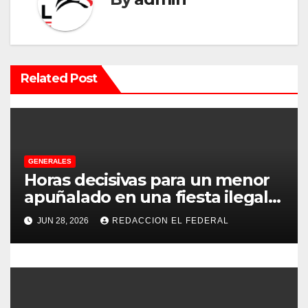
i
ó
n
Related Post
d
e
e
GENERALES
Horas decisivas para un menor
n
apuñalado en una fiesta ilegal
con más de 500 asistentes en
t
JUN 28, 2026
REDACCION EL FEDERAL
Chilecito
r
a
d