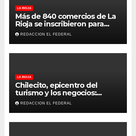
LA RIOJA
Más de 840 comercios de La
Rioja se inscribieron para
recibir Chachos: qué se
REDACCION EL FEDERAL
puede comprar y dónde
utilizarlos
LA RIOJA
Chilecito, epicentro del
turismo y los negocios:
arranca la Expo que promete
REDACCION EL FEDERAL
revolucionar la economía
regional en un evento sin
precedentes en La Rioja