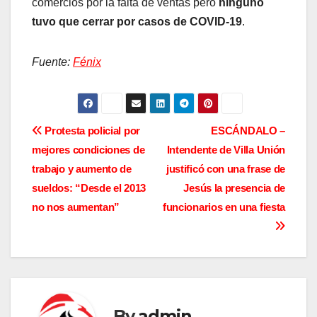
comercios por la falta de ventas pero
ninguno
tuvo que cerrar por casos de COVID-19
.
Fuente:
Fénix
N
Protesta policial por
ESCÁNDALO –
mejores condiciones de
Intendente de Villa Unión
a
trabajo y aumento de
justificó con una frase de
v
sueldos: “Desde el 2013
Jesús la presencia de
no nos aumentan”
funcionarios en una fiesta
e
g
a
c
By
admin