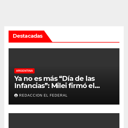
Destacadas
ARGENTINA
Ya no es más “Día de las
Infancias”: Milei firmó el
decreto que restablece la
REDACCION EL FEDERAL
denominación oficial de “Día
del Niño”