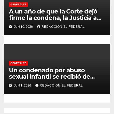
GENERALES
a
A un año de que la Corte dejó
s
firme la condena, la Justicia aún
no pudo decomisarle ni un peso
JUN 10, 2026
REDACCION EL FEDERAL
a CFK
GENERALES
Un condenado por abuso
sexual infantil se recibió de
psicopedagogo dentro del
JUN 1, 2026
REDACCION EL FEDERAL
Servicio Penitenciario de La
Rioja