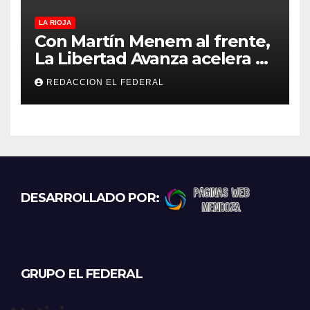
LA RIOJA
Con Martín Menem al frente,
La Libertad Avanza acelera su
despliegue en La Rioja y
REDACCION EL FEDERAL
desembarcó en Aimogasta
DESARROLLADO POR:
GRUPO EL FEDERAL