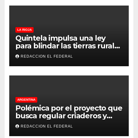
LA RIOJA
Quintela impulsa una ley
para blindar las tierras rurales
de La Rioja: cuáles son los
REDACCION EL FEDERAL
principales puntos
ARGENTINA
Polémica por el proyecto que
busca regular criaderos y
refugios de perros y gatos:
REDACCION EL FEDERAL
denuncian excesos, mientras