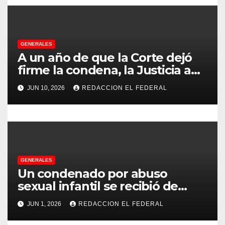
t
r
GENERALES
a
A un año de que la Corte dejó
d
firme la condena, la Justicia aún
no pudo decomisarle ni un peso
a
JUN 10, 2026
REDACCION EL FEDERAL
a CFK
s
GENERALES
Un condenado por abuso
sexual infantil se recibió de
psicopedagogo dentro del
JUN 1, 2026
REDACCION EL FEDERAL
Servicio Penitenciario de La
Rioja