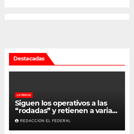
Destacadas
LA RIOJA
Siguen los operativos a las
“rodadas” y retienen a varias
motocicletas
REDACCION EL FEDERAL