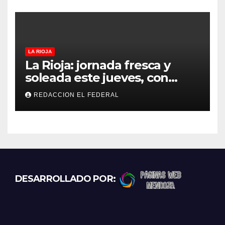
proteccionistas reclaman
controles más duros
LA RIOJA
La Rioja: jornada fresca y
soleada este jueves, con
temperaturas estables para
REDACCION EL FEDERAL
el viernes
DESARROLLADO POR: