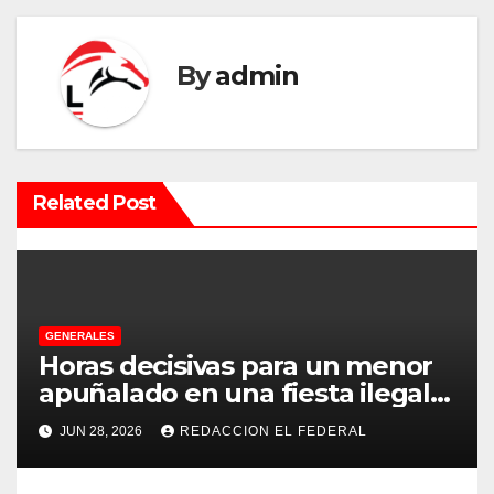
e
g
By
admin
a
c
i
Related Post
ó
n
d
GENERALES
Horas decisivas para un menor
e
apuñalado en una fiesta ilegal
e
con más de 500 asistentes en
JUN 28, 2026
REDACCION EL FEDERAL
Chilecito
n