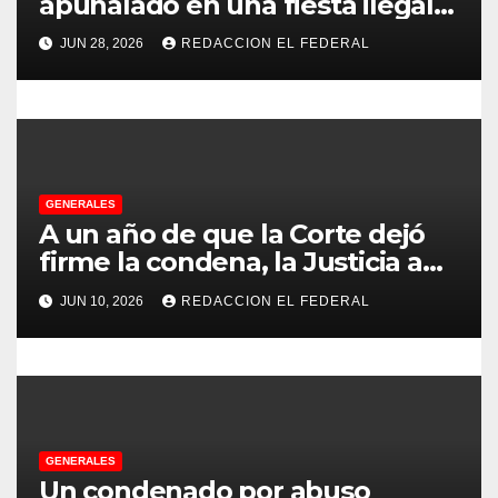
e
apuñalado en una fiesta ilegal
con más de 500 asistentes en
n
JUN 28, 2026
REDACCION EL FEDERAL
Chilecito
t
r
a
GENERALES
d
A un año de que la Corte dejó
firme la condena, la Justicia aún
a
no pudo decomisarle ni un peso
JUN 10, 2026
REDACCION EL FEDERAL
a CFK
s
GENERALES
Un condenado por abuso