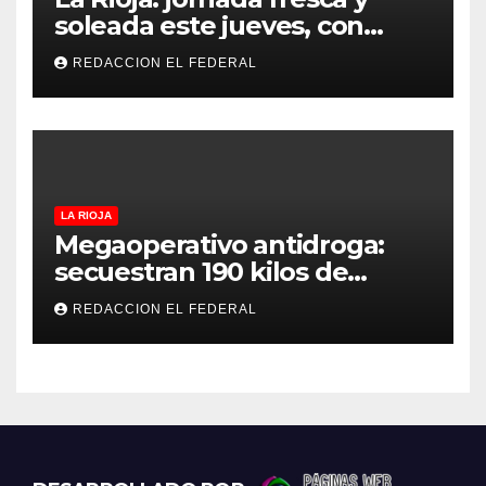
soleada este jueves, con
temperaturas estables para
REDACCION EL FEDERAL
el viernes
LA RIOJA
Megaoperativo antidroga:
secuestran 190 kilos de
marihuana que tenían como
REDACCION EL FEDERAL
destino La Rioja y Catamarca