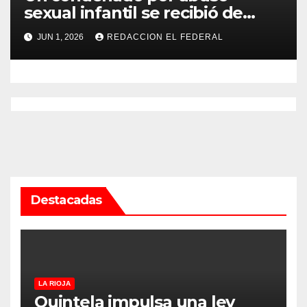
sexual infantil se recibió de
psicopedagogo dentro del
JUN 1, 2026
REDACCION EL FEDERAL
Servicio Penitenciario de La
Rioja
Destacadas
LA RIOJA
Quintela impulsa una ley