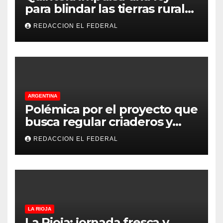
para blindar las tierras rurales
de La Rioja: cuáles son los
REDACCION EL FEDERAL
principales puntos
ARGENTINA
Polémica por el proyecto que
busca regular criaderos y
refugios de perros y gatos:
REDACCION EL FEDERAL
denuncian excesos, mientras
proteccionistas reclaman
controles más duros
LA RIOJA
La Rioja: jornada fresca y