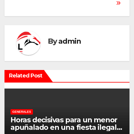
e
g
a
By
admin
c
i
ó
Related Post
n
d
e
GENERALES
e
Horas decisivas para un menor
apuñalado en una fiesta ilegal
n