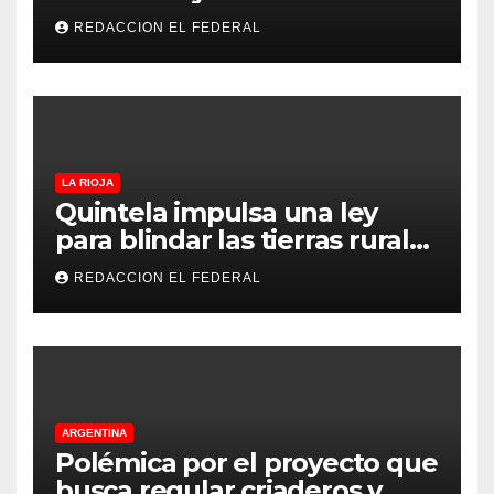
motocicletas
REDACCION EL FEDERAL
LA RIOJA
Quintela impulsa una ley
para blindar las tierras rurales
de La Rioja: cuáles son los
REDACCION EL FEDERAL
principales puntos
ARGENTINA
Polémica por el proyecto que
busca regular criaderos y