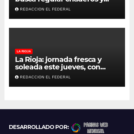
refugios de perros y gatos:
REDACCION EL FEDERAL
denuncian excesos, mientras
proteccionistas reclaman
controles más duros
LA RIOJA
La Rioja: jornada fresca y
soleada este jueves, con
temperaturas estables para
REDACCION EL FEDERAL
el viernes
DESARROLLADO POR: