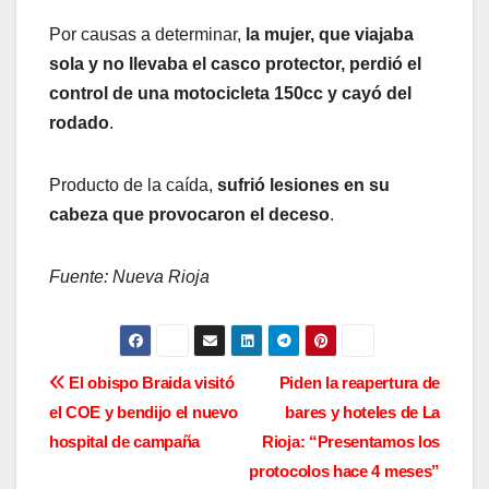
Por causas a determinar,
la mujer, que viajaba
sola y no llevaba el casco protector, perdió el
control de una motocicleta 150cc y cayó del
rodado
.
Producto de la caída,
sufrió lesiones en su
cabeza que provocaron el deceso
.
Fuente: Nueva Rioja
N
El obispo Braida visitó
Piden la reapertura de
el COE y bendijo el nuevo
bares y hoteles de La
a
hospital de campaña
Rioja: “Presentamos los
v
protocolos hace 4 meses”