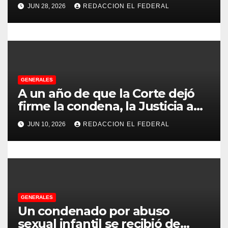
con más de 500 asistentes en
JUN 28, 2026
REDACCION EL FEDERAL
Chilecito
t
r
a
d
GENERALES
A un año de que la Corte dejó
a
firme la condena, la Justicia aún
no pudo decomisarle ni un peso
s
JUN 10, 2026
REDACCION EL FEDERAL
a CFK
GENERALES
Un condenado por abuso
sexual infantil se recibió de