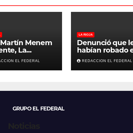
A
LA RIOJA
 Martín Menem
Denunció que l
rente, La
habían robado e
rtad Avanza
auto y terminó
CCION EL FEDERAL
REDACCION EL FEDERAL
era su
confesando que
liegue en La
hermano lo
a y desembarcó
empeñó por dr
Aimogasta
GRUPO EL FEDERAL
Noticias