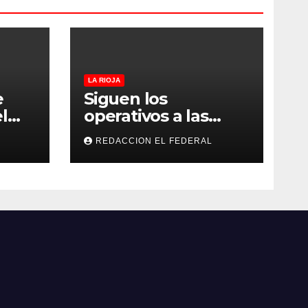
LA RIOJA
e
Siguen los
l
operativos a las
“rodadas” y
REDACCION EL FEDERAL
 su
retienen a varias
motocicletas
ogas