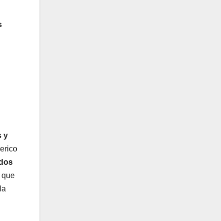
s
s y
erico
ados
, que
la