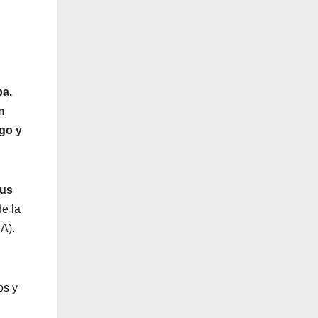
pa,
n
ego y
rus
de la
A).
os y