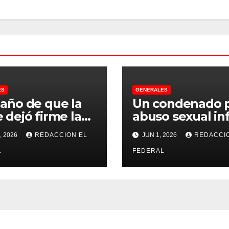
ES
GENERALES
 año de que la
Un condenado 
 dejó firme la
abuso sexual inf
na, la Justicia
se recibió de
, 2026
REDACCION EL
JUN 1, 2026
REDACCI
no pudo
psicopedagogo
misarle ni un
L
dentro del Servi
FEDERAL
 a CFK
Penitenciario d
Rioja