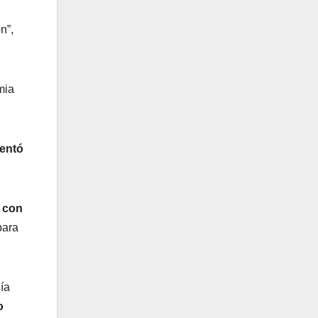
n”,
mia
entó
s con
para
ía
o