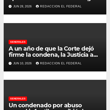
con más de 500 asistentes en
n
JUN 28, 2026
REDACCION EL FEDERAL
Chilecito
t
r
a
GENERALES
d
A un año de que la Corte dejó
firme la condena, la Justicia aún
a
no pudo decomisarle ni un peso
JUN 10, 2026
REDACCION EL FEDERAL
a CFK
s
GENERALES
Un condenado por abuso