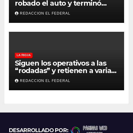
robado el auto y terminó
confesando que su hermano
REDACCION EL FEDERAL
lo empeñó por drogas
LA RIOJA
Siguen los operativos a las
“rodadas” y retienen a varias
motocicletas
REDACCION EL FEDERAL
DESARROLLADO POR: