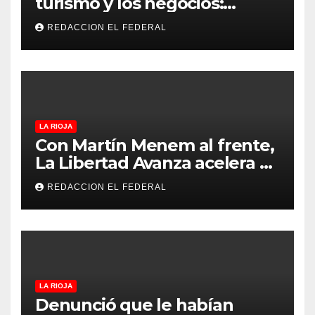
turismo y los negocios:
arranca la Expo que promete
REDACCION EL FEDERAL
revolucionar la economía
regional en un evento sin
precedentes en La Rioja
LA RIOJA
Con Martín Menem al frente,
La Libertad Avanza acelera su
despliegue en La Rioja y
REDACCION EL FEDERAL
desembarcó en Aimogasta
LA RIOJA
Denunció que le habían