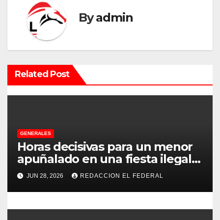
a
By
admin
c
i
ó
Related Post
n
d
e
GENERALES
e
Horas decisivas para un menor
apuñalado en una fiesta ilegal
n
con más de 500 asistentes en
JUN 28, 2026
REDACCION EL FEDERAL
Chilecito
t
r