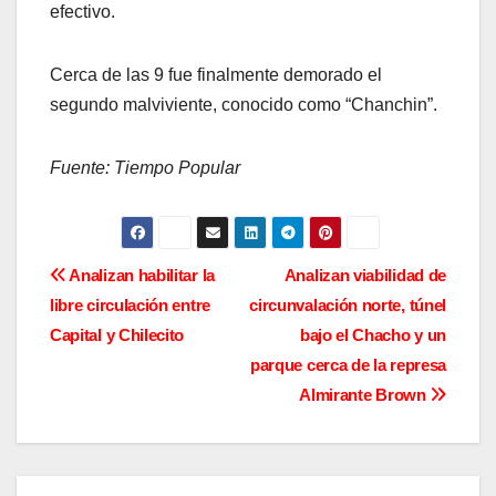
efectivo.
Cerca de las 9 fue finalmente demorado el
segundo malviviente, conocido como “Chanchin”.
Fuente: Tiempo Popular
N
Analizan habilitar la
Analizan viabilidad de
libre circulación entre
circunvalación norte, túnel
a
Capital y Chilecito
bajo el Chacho y un
v
parque cerca de la represa
Almirante Brown
e
g