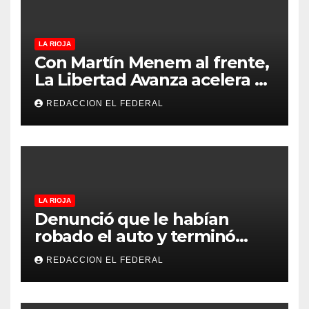
LA RIOJA
Con Martín Menem al frente,
La Libertad Avanza acelera su
despliegue en La Rioja y
REDACCION EL FEDERAL
desembarcó en Aimogasta
LA RIOJA
Denunció que le habían
robado el auto y terminó
confesando que su hermano
REDACCION EL FEDERAL
lo empeñó por drogas