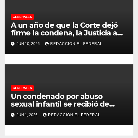
a
d
GENERALES
A un año de que la Corte dejó
a
firme la condena, la Justicia aún
no pudo decomisarle ni un peso
s
JUN 10, 2026
REDACCION EL FEDERAL
a CFK
GENERALES
Un condenado por abuso
sexual infantil se recibió de
psicopedagogo dentro del
JUN 1, 2026
REDACCION EL FEDERAL
Servicio Penitenciario de La
Rioja