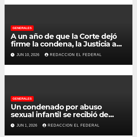
r
a
d
GENERALES
A un año de que la Corte dejó
a
firme la condena, la Justicia aún
no pudo decomisarle ni un peso
s
JUN 10, 2026
REDACCION EL FEDERAL
a CFK
GENERALES
Un condenado por abuso
sexual infantil se recibió de
psicopedagogo dentro del
JUN 1, 2026
REDACCION EL FEDERAL
Servicio Penitenciario de La