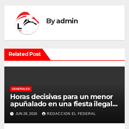
g
a
By
admin
c
i
ó
Related Post
n
d
e
GENERALES
e
Horas decisivas para un menor
apuñalado en una fiesta ilegal
n
con más de 500 asistentes en
JUN 28, 2026
REDACCION EL FEDERAL
Chilecito
t