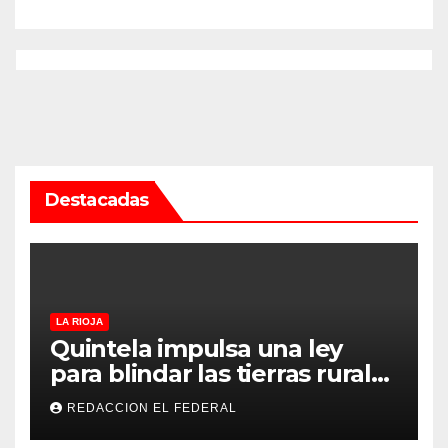
Rioja
Destacadas
LA RIOJA
Quintela impulsa una ley
para blindar las tierras rurales
de La Rioja: cuáles son los
REDACCION EL FEDERAL
principales puntos