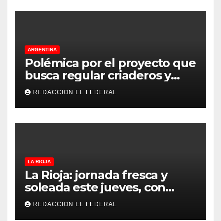
ARGENTINA
Polémica por el proyecto que
busca regular criaderos y
refugios de perros y gatos:
REDACCION EL FEDERAL
denuncian excesos, mientras
proteccionistas reclaman
controles más duros
LA RIOJA
La Rioja: jornada fresca y
soleada este jueves, con
temperaturas estables para
REDACCION EL FEDERAL
el viernes