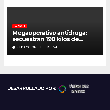
LA RIOJA
Megaoperativo antidroga:
secuestran 190 kilos de
marihuana que tenían como
REDACCION EL FEDERAL
destino La Rioja y Catamarca
DESARROLLADO POR: