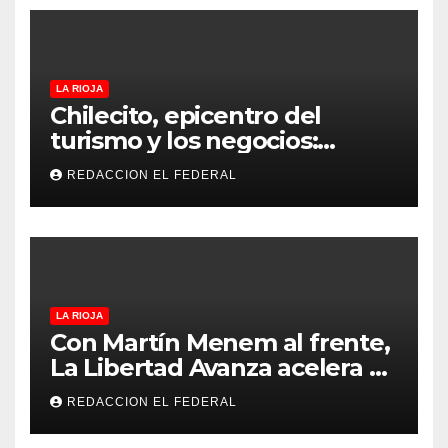
LA RIOJA
Chilecito, epicentro del
turismo y los negocios:
arranca la Expo que promete
REDACCION EL FEDERAL
revolucionar la economía
regional en un evento sin
precedentes en La Rioja
LA RIOJA
Con Martín Menem al frente,
La Libertad Avanza acelera su
despliegue en La Rioja y
REDACCION EL FEDERAL
desembarcó en Aimogasta