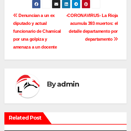
N
Denuncian a un ex
-CORONAVIRUS- La Rioja
diputado y actual
acumula 393 muertos: el
a
funcionario de Chamical
detalle departamento por
v
por una golpiza y
departamento
amenaza a un docente
e
g
a
By
admin
c
i
ó
Related Post
n