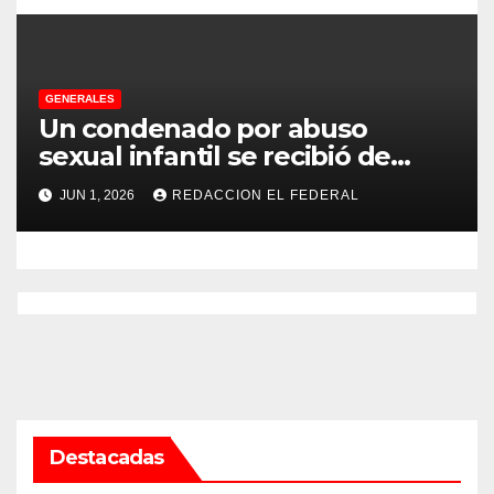
GENERALES
Un condenado por abuso
sexual infantil se recibió de
psicopedagogo dentro del
JUN 1, 2026
REDACCION EL FEDERAL
Servicio Penitenciario de La
Rioja
Destacadas