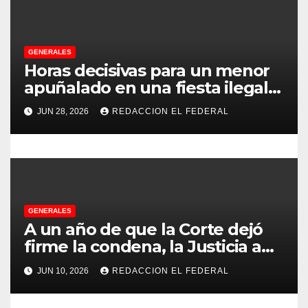
d
e
GENERALES
e
Horas decisivas para un menor
apuñalado en una fiesta ilegal
n
con más de 500 asistentes en
JUN 28, 2026
REDACCION EL FEDERAL
Chilecito
t
r
a
d
GENERALES
A un año de que la Corte dejó
a
firme la condena, la Justicia aún
no pudo decomisarle ni un peso
s
JUN 10, 2026
REDACCION EL FEDERAL
a CFK