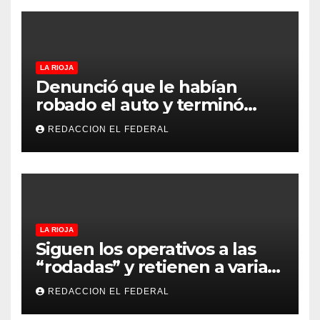
LA RIOJA
Denunció que le habían
robado el auto y terminó
confesando que su hermano
REDACCION EL FEDERAL
lo empeñó por drogas
LA RIOJA
Siguen los operativos a las
“rodadas” y retienen a varias
motocicletas
REDACCION EL FEDERAL