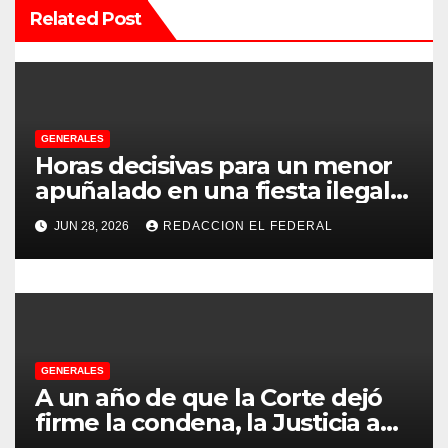
n
Related Post
d
e
e
GENERALES
Horas decisivas para un menor
n
apuñalado en una fiesta ilegal
con más de 500 asistentes en
t
JUN 28, 2026
REDACCION EL FEDERAL
Chilecito
r
a
d
GENERALES
a
A un año de que la Corte dejó
s
firme la condena, la Justicia aún
no pudo decomisarle ni un peso