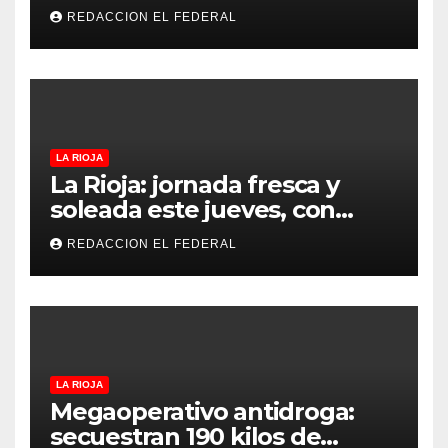
refugios de perros y gatos:
REDACCION EL FEDERAL
denuncian excesos, mientras
proteccionistas reclaman
controles más duros
LA RIOJA
La Rioja: jornada fresca y
soleada este jueves, con
temperaturas estables para
REDACCION EL FEDERAL
el viernes
LA RIOJA
Megaoperativo antidroga:
secuestran 190 kilos de