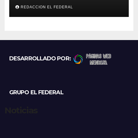
marihuana que tenían como
REDACCION EL FEDERAL
destino La Rioja y Catamarca
DESARROLLADO POR:
GRUPO EL FEDERAL
Noticias