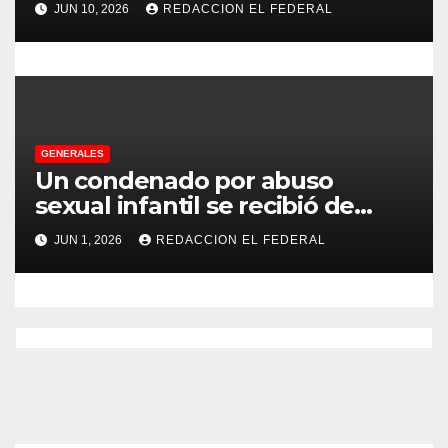
JUN 10, 2026
REDACCION EL FEDERAL
a CFK
GENERALES
Un condenado por abuso
sexual infantil se recibió de
psicopedagogo dentro del
JUN 1, 2026
REDACCION EL FEDERAL
Servicio Penitenciario de La
Rioja