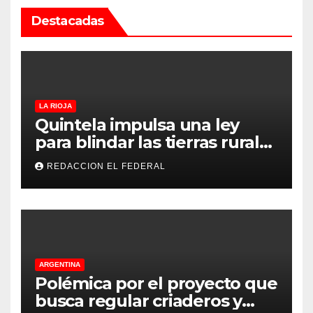
Destacadas
LA RIOJA
Quintela impulsa una ley
para blindar las tierras rurales
de La Rioja: cuáles son los
REDACCION EL FEDERAL
principales puntos
ARGENTINA
Polémica por el proyecto que
busca regular criaderos y