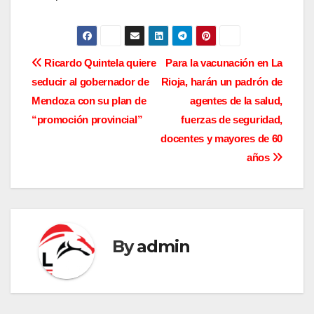
N
Ricardo Quintela quiere
Para la vacunación en La
seducir al gobernador de
Rioja, harán un padrón de
a
Mendoza con su plan de
agentes de la salud,
v
“promoción provincial”
fuerzas de seguridad,
docentes y mayores de 60
e
años
g
a
c
By
admin
i
ó