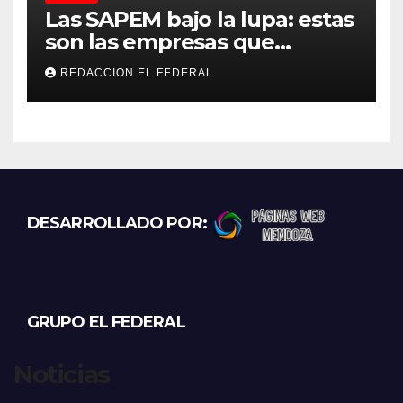
Las SAPEM bajo la lupa: estas
son las empresas que
evalúan vender a capitales
REDACCION EL FEDERAL
privados
DESARROLLADO POR:
GRUPO EL FEDERAL
Noticias