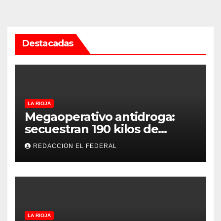
Destacadas
LA RIOJA
Megaoperativo antidroga:
secuestran 190 kilos de
marihuana que tenían como
REDACCION EL FEDERAL
destino La Rioja y Catamarca
LA RIOJA