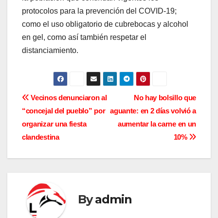
protocolos para la prevención del COVID-19;
como el uso obligatorio de cubrebocas y alcohol
en gel, como así también respetar el
distanciamiento.
N
Vecinos denunciaron al
No hay bolsillo que
“concejal del pueblo” por
aguante: en 2 días volvió a
a
organizar una fiesta
aumentar la carne en un
v
clandestina
10%
e
g
a
By
admin