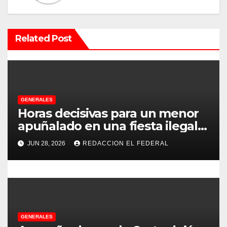
c
i
Related Post
ó
n
d
e
GENERALES
Horas decisivas para un menor
e
apuñalado en una fiesta ilegal
con más de 500 asistentes en
n
JUN 28, 2026
REDACCION EL FEDERAL
Chilecito
t
r
a
GENERALES