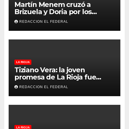
Martín Menem cruzó a
Brizuela y Doria por los
incendios en Guanchín:
REDACCION EL FEDERAL
“Miente descaradamente”
LA RIOJA
Tiziano Vera: la joven
promesa de La Rioja fue
convocado a la Selección
REDACCION EL FEDERAL
Argentina sub-15
LA RIOJA