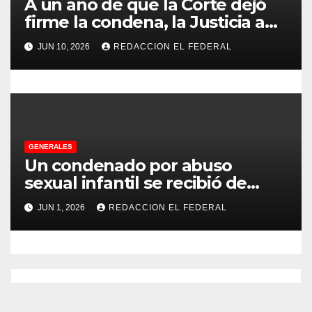
d
A un año de que la Corte dejó
firme la condena, la Justicia aún
a
no pudo decomisarle ni un peso
JUN 10, 2026
REDACCION EL FEDERAL
a CFK
s
GENERALES
Un condenado por abuso
sexual infantil se recibió de
psicopedagogo dentro del
JUN 1, 2026
REDACCION EL FEDERAL
Servicio Penitenciario de La
Rioja