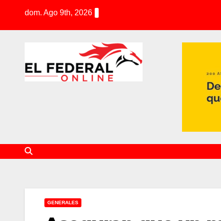
S
dom. Ago 9th, 2026
k
i
p
t
o
c
o
n
t
e
n
t
GENERALES