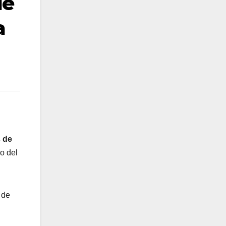
de
a
 de
o del
 de