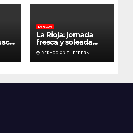
LA RIOJA
La Rioja: jornada
usca
fresca y soleada
s y
este jueves, con
REDACCION EL FEDERAL
os y
temperaturas
an
estables para el
as
viernes
oles