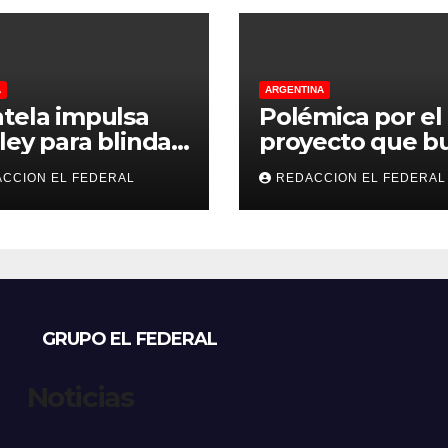
A
ARGENTINA
tela impulsa
Polémica por el
ley para blindar
proyecto que b
tierras rurales de
regular criadero
CCION EL FEDERAL
REDACCION EL FEDERAL
ioja: cuáles son
refugios de perr
principales
gatos: denunci
tos
excesos, mientr
proteccionistas
reclaman contr
más duros
GRUPO EL FEDERAL
Noticias