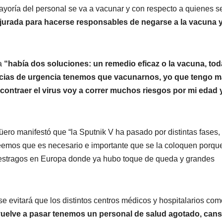
mayoría del personal se va a vacunar y con respecto a quienes s
 jurada para hacerse responsables de negarse a la vacuna y
ia
“había dos soluciones: un remedio eficaz o la vacuna, tod
ancias de urgencia tenemos que vacunarnos, yo que tengo 
 contraer el virus voy a correr muchos riesgos por mi edad 
üero manifestó que “la Sputnik V ha pasado por distintas fases,
reemos que es necesario e importante que se la coloquen porqu
 estragos en Europa donde ya hubo toque de queda y grandes
e evitará que los distintos centros médicos y hospitalarios com
 vuelve a pasar tenemos un personal de salud agotado, can