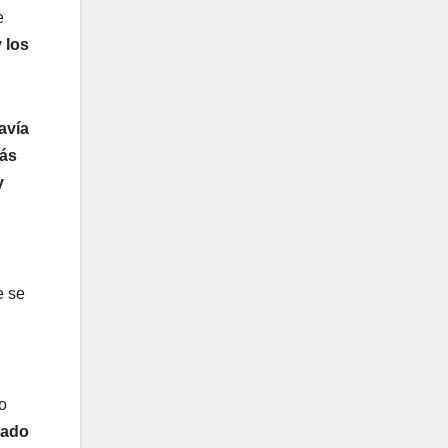
e
 los
avía
más
y
e se
o
sado