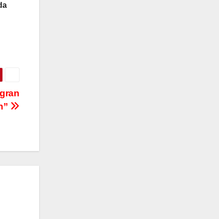
da
 gran
ón”