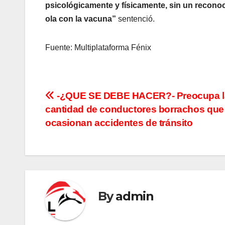
psicológicamente y físicamente, sin un reconoc
ola con la vacuna”
sentenció.
Fuente: Multiplataforma Fénix
N
-¿QUE SE DEBE HACER?- Preocupa l
cantidad de conductores borrachos que
a
ocasionan accidentes de tránsito
v
e
g
By
admin
a
c