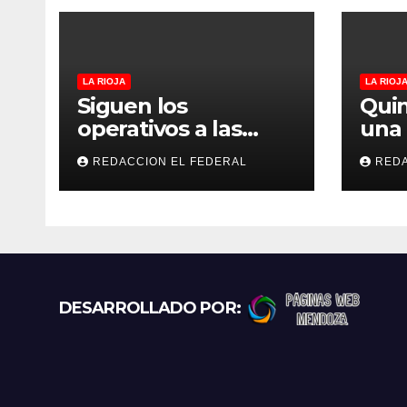
a
s
LA RIOJA
LA RIOJ
Siguen los
Quin
operativos a las
una 
“rodadas” y
las 
REDACCION EL FEDERAL
REDA
retienen a varias
La R
motocicletas
los 
pun
DESARROLLADO POR: