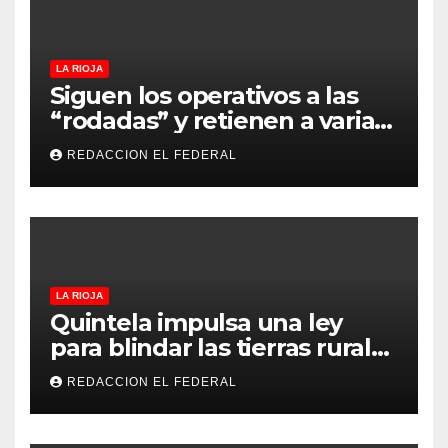
LA RIOJA
Siguen los operativos a las
“rodadas” y retienen a varias
motocicletas
REDACCION EL FEDERAL
LA RIOJA
Quintela impulsa una ley
para blindar las tierras rurales
de La Rioja: cuáles son los
REDACCION EL FEDERAL
principales puntos