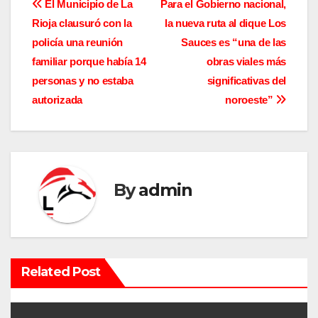
N
El Municipio de La
Para el Gobierno nacional,
Rioja clausuró con la
la nueva ruta al dique Los
a
policía una reunión
Sauces es “una de las
v
familiar porque había 14
obras viales más
personas y no estaba
significativas del
e
autorizada
noroeste”
g
a
c
By
admin
i
ó
n
Related Post
d