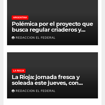
ARGENTINA
Polémica por el proyecto que
busca regular criaderos y
refugios de perros y gatos:
REDACCION EL FEDERAL
denuncian excesos, mientras
proteccionistas reclaman
controles más duros
LA RIOJA
La Rioja: jornada fresca y
soleada este jueves, con
temperaturas estables para
REDACCION EL FEDERAL
el viernes