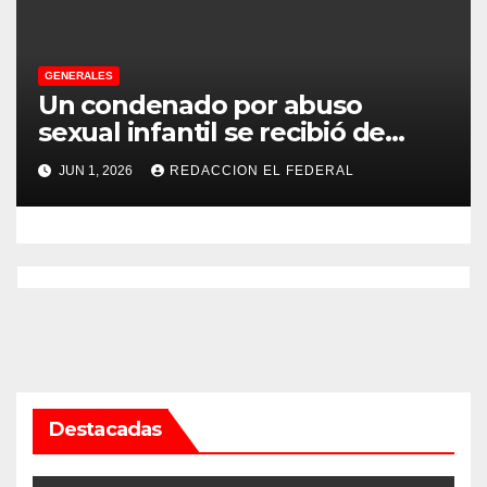
GENERALES
Un condenado por abuso
sexual infantil se recibió de
psicopedagogo dentro del
JUN 1, 2026
REDACCION EL FEDERAL
Servicio Penitenciario de La
Rioja
Destacadas