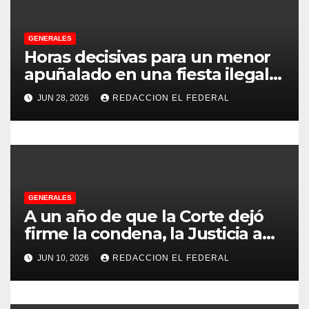
e
e
GENERALES
Horas decisivas para un menor
n
apuñalado en una fiesta ilegal
con más de 500 asistentes en
t
JUN 28, 2026
REDACCION EL FEDERAL
Chilecito
r
a
d
GENERALES
a
A un año de que la Corte dejó
s
firme la condena, la Justicia aún
no pudo decomisarle ni un peso
JUN 10, 2026
REDACCION EL FEDERAL
a CFK