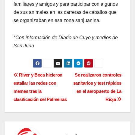
familiares y amigos y para participar con algunos
de sus animales en las carreras de caballos que
se organizaban en esa zona sanjuanina.
*Con información de Diario de Cuyo
y medios de
San Juan
N
River y Boca hicieron
Se realizaron controles
estallar las redes con
sanitarios y test rápidos
a
memes tras la
en el aeropuerto de La
v
clasificación del Palmeiras
Rioja
e
g