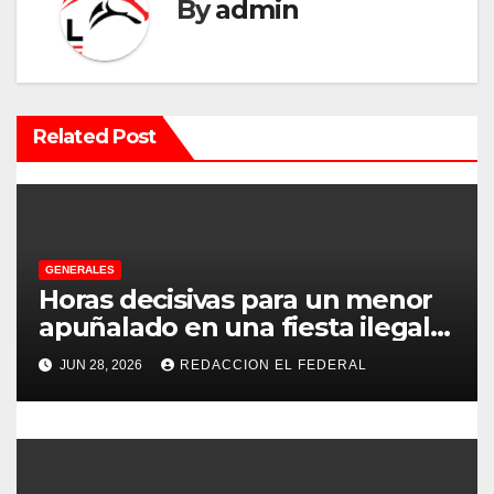
a
By
admin
c
i
Related Post
ó
n
d
e
GENERALES
Horas decisivas para un menor
e
apuñalado en una fiesta ilegal
con más de 500 asistentes en
n
JUN 28, 2026
REDACCION EL FEDERAL
Chilecito
t
r