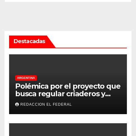
Destacadas
ARGENTINA
Polémica por el proyecto que
busca regular criaderos y
refugios de perros y gatos:
REDACCION EL FEDERAL
denuncian excesos, mientras
proteccionistas reclaman
controles más duros