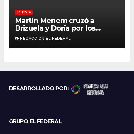
LA RIOJA
Martín Menem cruzó a
Brizuela y Doria por los
incendios en Guanchín:
REDACCION EL FEDERAL
“Miente descaradamente”
DESARROLLADO POR:
GRUPO EL FEDERAL