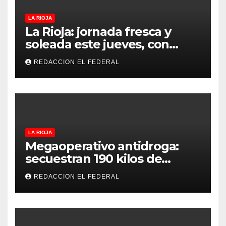
LA RIOJA
La Rioja: jornada fresca y
soleada este jueves, con
temperaturas estables para
REDACCION EL FEDERAL
el viernes
LA RIOJA
Megaoperativo antidroga:
secuestran 190 kilos de
marihuana que tenían como
REDACCION EL FEDERAL
destino La Rioja y Catamarca