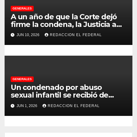
a
GENERALES
d
A un año de que la Corte dejó
firme la condena, la Justicia aún
a
no pudo decomisarle ni un peso
JUN 10, 2026
REDACCION EL FEDERAL
a CFK
s
GENERALES
Un condenado por abuso
sexual infantil se recibió de
psicopedagogo dentro del
JUN 1, 2026
REDACCION EL FEDERAL
Servicio Penitenciario de La
Rioja