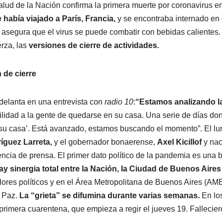
alud de la Nación confirma la primera muerte por coronavirus en
había viajado a París, Francia,
y se encontraba internado en 
z asegura que el virus se puede combatir con bebidas calientes
rza, las
versiones de cierre de actividades.
n de cierre
delanta en una entrevista con
radio 10
:
“Estamos analizando l
bilidad a la gente de quedarse en su casa. Una serie de días do
 su casa’. Está avanzado, estamos buscando el momento”. El lu
íguez Larreta,
y el gobernador bonaerense,
Axel Kicillof
y nac
erencia de prensa. El primer dato político de la pandemia es una
ay sinergia total entre la Nación, la Ciudad de Buenos Aires 
lores políticos y en el Área Metropolitana de Buenos Aires (AM
l Paz.
La “grieta” se difumina durante varias semanas.
En lo
 primera cuarentena, que empieza a regir el jueves 19. Fallecie