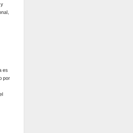
 y
onal,
a es
o por
el