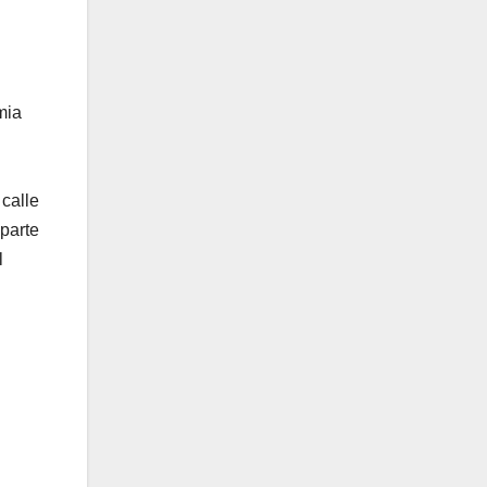
mia
 calle
parte
l