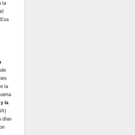
 la
el
. Esa
a
nde
nes
e la
 buena
y la
BA)
s días
ron