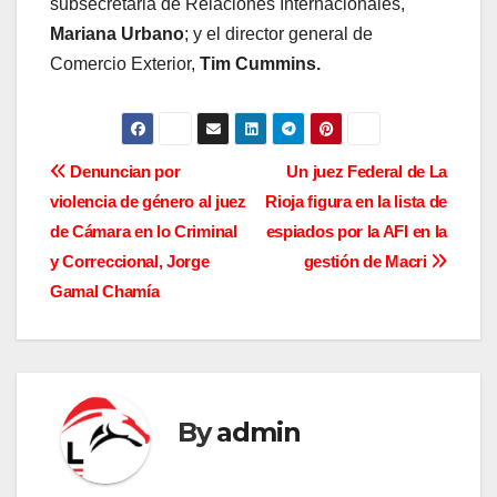
subsecretaria de Relaciones Internacionales,
Mariana Urbano
; y el director general de
Comercio Exterior,
Tim Cummins.
N
Denuncian por
Un juez Federal de La
violencia de género al juez
Rioja figura en la lista de
a
de Cámara en lo Criminal
espiados por la AFI en la
v
y Correccional, Jorge
gestión de Macri
Gamal Chamía
e
g
a
By
admin
c
i