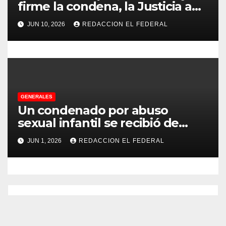
a
firme la condena, la Justicia aún
no pudo decomisarle ni un peso
s
JUN 10, 2026
REDACCION EL FEDERAL
a CFK
GENERALES
Un condenado por abuso
sexual infantil se recibió de
psicopedagogo dentro del
JUN 1, 2026
REDACCION EL FEDERAL
Servicio Penitenciario de La
Rioja