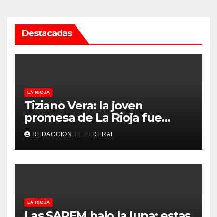
Destacadas
LA RIOJA
Tiziano Vera: la joven
promesa de La Rioja fue
convocado a la Selección
REDACCION EL FEDERAL
Argentina sub-15
LA RIOJA
Las SAPEM bajo la lupa: estas