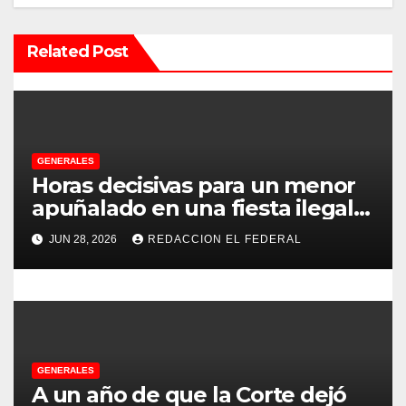
ó
Related Post
n
d
e
GENERALES
e
Horas decisivas para un menor
apuñalado en una fiesta ilegal
n
con más de 500 asistentes en
JUN 28, 2026
REDACCION EL FEDERAL
Chilecito
t
r
a
d
GENERALES
A un año de que la Corte dejó