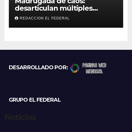
Madrugada de caos:
desarticulan múltiples
“rodadas” y detienen a
REDACCION EL FEDERAL
motociclistas violentos
DESARROLLADO POR:
GRUPO EL FEDERAL
Noticias