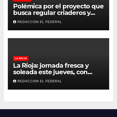
Polémica por el proyecto que
busca regular criaderos y
refugios de perros y gatos:
REDACCION EL FEDERAL
denuncian excesos, mientras
proteccionistas reclaman
controles más duros
LA RIOJA
La Rioja: jornada fresca y
soleada este jueves, con
temperaturas estables para
REDACCION EL FEDERAL
el viernes