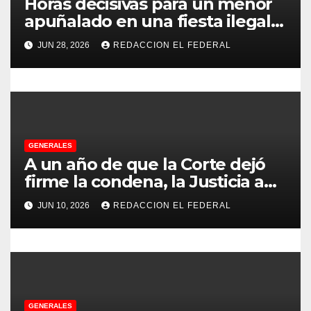
Horas decisivas para un menor
e
apuñalado en una fiesta ilegal
con más de 500 asistentes en
n
JUN 28, 2026
REDACCION EL FEDERAL
Chilecito
t
r
a
GENERALES
d
A un año de que la Corte dejó
firme la condena, la Justicia aún
a
no pudo decomisarle ni un peso
JUN 10, 2026
REDACCION EL FEDERAL
a CFK
s
GENERALES