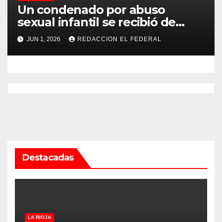
Un condenado por abuso
sexual infantil se recibió de
psicopedagogo dentro del
JUN 1, 2026
REDACCION EL FEDERAL
Servicio Penitenciario de La
Rioja
Destacadas
LA RIOJA