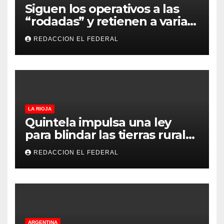
Siguen los operativos a las
“rodadas” y retienen a varias
motocicletas
REDACCION EL FEDERAL
LA RIOJA
Quintela impulsa una ley
para blindar las tierras rurales
de La Rioja: cuáles son los
REDACCION EL FEDERAL
principales puntos
ARGENTINA