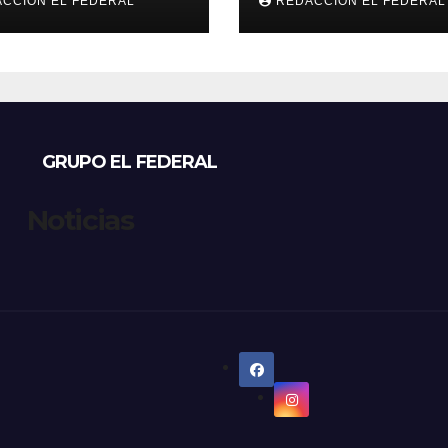
CCION EL FEDERAL
REDACCION EL FEDERAL
gios de perros y
temperaturas
s: denuncian
estables para el
sos, mientras
viernes
eccionistas
aman controles
 duros
GRUPO EL FEDERAL
Noticias