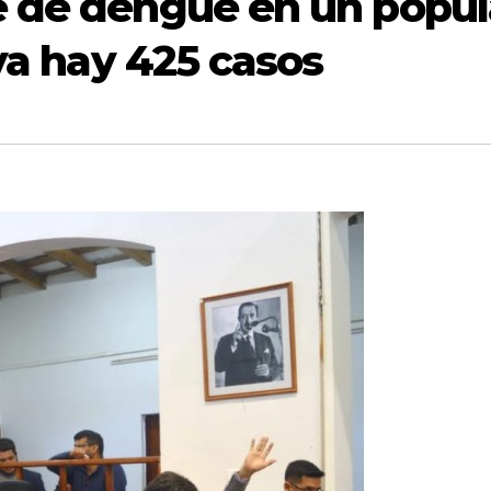
e de dengue en un popul
 ya hay 425 casos