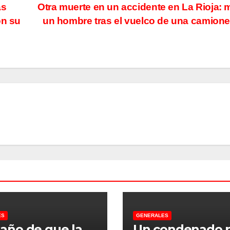
as
Otra muerte en un accidente en La Rioja: 
on su
un hombre tras el vuelco de una camion
ES
GENERALES
 año de que la
Un condenado 