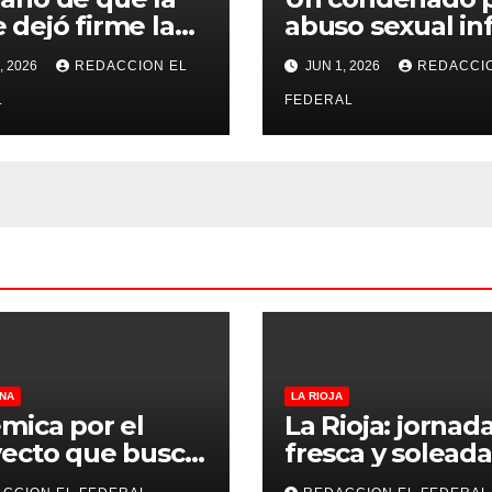
 dejó firme la
abuso sexual inf
na, la Justicia
se recibió de
, 2026
REDACCION EL
JUN 1, 2026
REDACCI
no pudo
psicopedagogo
misarle ni un
L
dentro del Servi
FEDERAL
 a CFK
Penitenciario d
Rioja
NA
LA RIOJA
mica por el
La Rioja: jornad
ecto que busca
fresca y soleada
lar criaderos y
este jueves, con