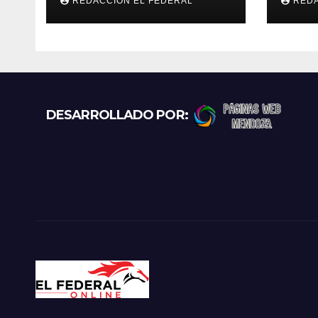
REDACCION EL FEDERAL
REDA
La Rioja: cuáles son
refu
los principales
gato
puntos
exce
prot
recl
más
DESARROLLADO POR: