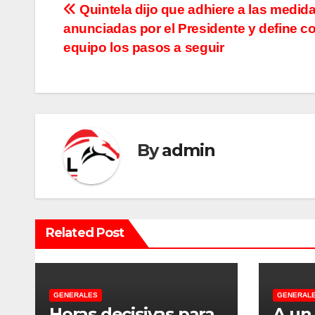
N
Quintela dijo que adhiere a las medid
anunciadas por el Presidente y define c
a
equipo los pasos a seguir
v
e
g
By
admin
a
c
i
Related Post
ó
n
d
GENERALES
GENERAL
Horas decisivas para
A un