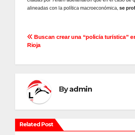
alineadas con la política macroeconómica,
se pro
N
Buscan crear una “policía turística” e
Rioja
a
v
e
g
By
admin
a
c
i
Related Post