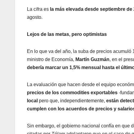
La cifra es
la más elevada desde septiembre de
agosto.
Lejos de las metas, pero optimistas
En lo que va del año, la suba de precios acumuló 
ministro de Economía,
Martín Guzmán
, en el pre
debería marcar un 1,5% mensual hasta el últim
La evaluación que hacen desde el equipo económ
precios de los commodities exportables
-funda
local
pero que, independientemente,
están detect
cumplen con los acuerdos de precios y salarios
Sin embargo, el gobierno nacional confía en que de
citadas por
Télam
adelantaron que en el caso de 