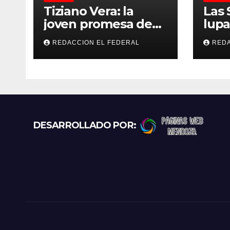
s
Tiziano Vera: la
Las 
joven promesa de
lupa
La Rioja fue
emp
REDACCION EL FEDERAL
REDA
convocado a la
eval
Selección Argentina
capi
sub-15
DESARROLLADO POR: