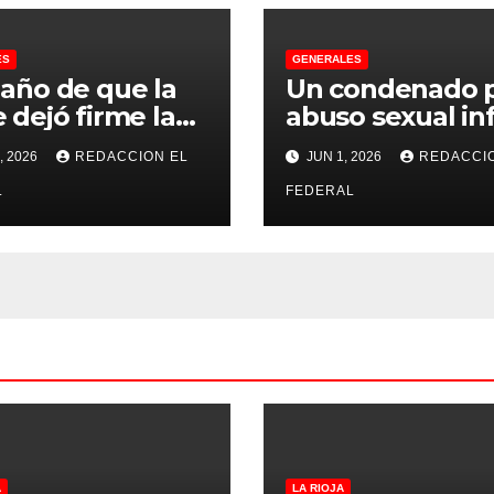
ES
GENERALES
 año de que la
Un condenado 
 dejó firme la
abuso sexual inf
na, la Justicia
se recibió de
, 2026
REDACCION EL
JUN 1, 2026
REDACCI
no pudo
psicopedagogo
misarle ni un
L
dentro del Servi
FEDERAL
 a CFK
Penitenciario d
Rioja
A
LA RIOJA