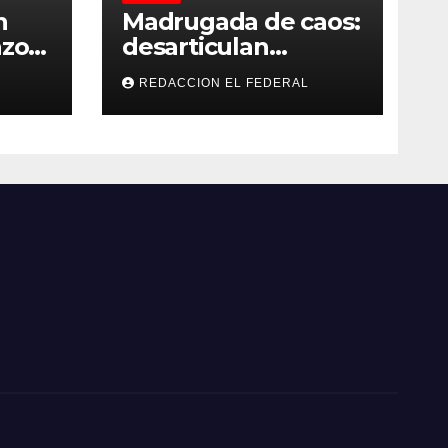
n
Madrugada de caos:
zo”,
desarticulan
y
múltiples “rodadas”
REDACCION EL FEDERAL
y detienen a
motociclistas
violentos
 lo
ue