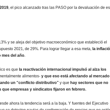
 2019
, el pico alcanzado tras las PASO por la devaluación de e
13% y se aleja del objetivo macroeconómico que estableció el
supuesto 2021, de 29%. Para lograr llegar a esa meta,
la inflaci
o mes del año
.
ico es que
la reactivación internacional impulsó al alza los
mentalmente alimentos-
y que eso está afectando al mercado
ando un “conflicto distributivo”
y que
hay sectores que no
 que empresas y sindicatos fijaron en febrero.
sde ahora la tendencia será a la baja. Y fuentes del Ejecutivo
que se detecten pautas de conformación de precios que no esté