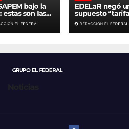
SAPEM bajo la
EDELaR negó u
: estas son las
supuesto “tarifa
resas que
culpó a Nación 
CCION EL FEDERAL
REDACCION EL FEDERAL
úan vender a
defendió los
tales privados
mecanismos de
medición: “la
empresa factura
que lee, no lo q
estima”
GRUPO EL FEDERAL
Noticias