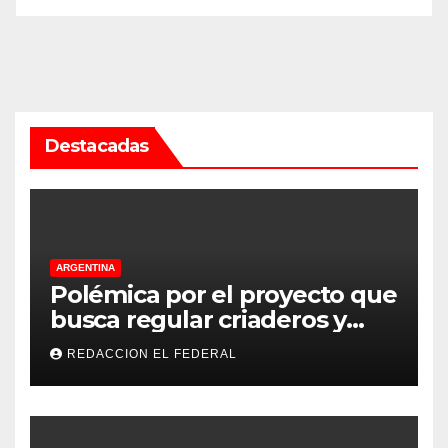
Destacadas
ARGENTINA
Polémica por el proyecto que
busca regular criaderos y
refugios de perros y gatos:
REDACCION EL FEDERAL
denuncian excesos, mientras
proteccionistas reclaman
controles más duros