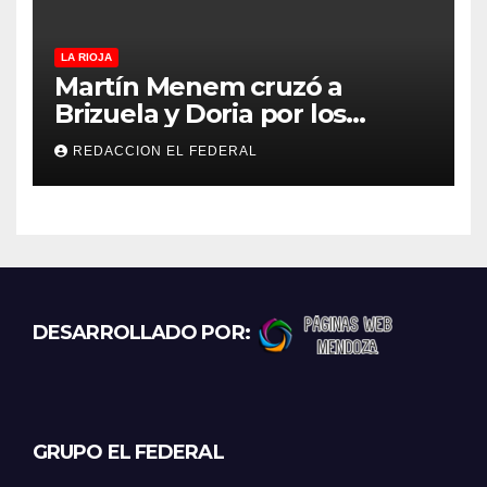
LA RIOJA
Martín Menem cruzó a
Brizuela y Doria por los
incendios en Guanchín:
REDACCION EL FEDERAL
“Miente descaradamente”
DESARROLLADO POR:
GRUPO EL FEDERAL