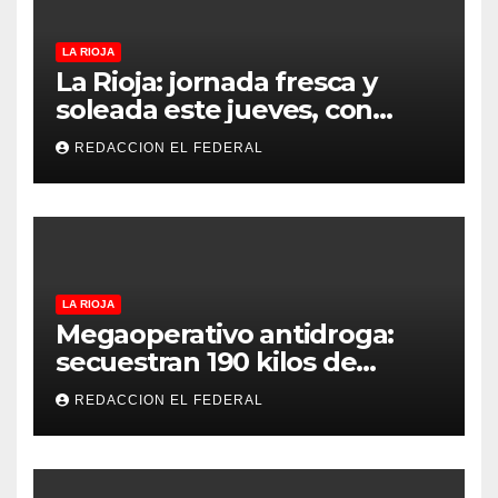
LA RIOJA
La Rioja: jornada fresca y
soleada este jueves, con
temperaturas estables para
REDACCION EL FEDERAL
el viernes
LA RIOJA
Megaoperativo antidroga:
secuestran 190 kilos de
marihuana que tenían como
REDACCION EL FEDERAL
destino La Rioja y Catamarca