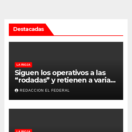
Destacadas
LA RIOJA
Siguen los operativos a las
“rodadas” y retienen a varias
motocicletas
REDACCION EL FEDERAL
LA RIOJA