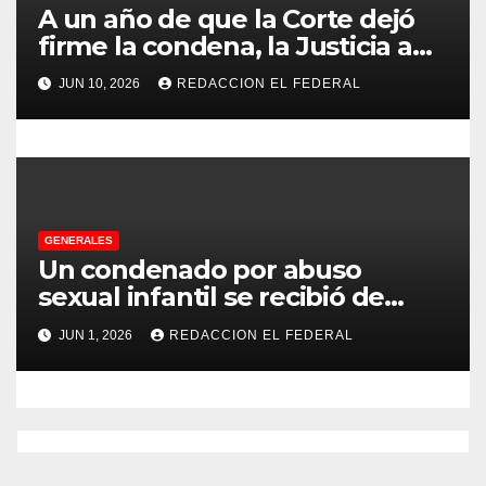
d
A un año de que la Corte dejó
firme la condena, la Justicia aún
a
no pudo decomisarle ni un peso
JUN 10, 2026
REDACCION EL FEDERAL
a CFK
s
GENERALES
Un condenado por abuso
sexual infantil se recibió de
psicopedagogo dentro del
JUN 1, 2026
REDACCION EL FEDERAL
Servicio Penitenciario de La
Rioja