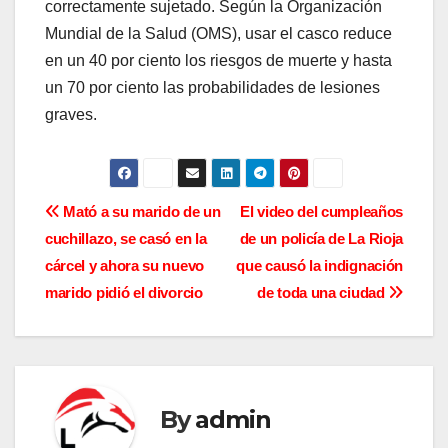
correctamente sujetado. Según la Organización
Mundial de la Salud (OMS), usar el casco reduce
en un 40 por ciento los riesgos de muerte y hasta
un 70 por ciento las probabilidades de lesiones
graves.
N
Mató a su marido de un
El video del cumpleaños
cuchillazo, se casó en la
de un policía de La Rioja
a
cárcel y ahora su nuevo
que causó la indignación
v
marido pidió el divorcio
de toda una ciudad
e
g
a
By
admin