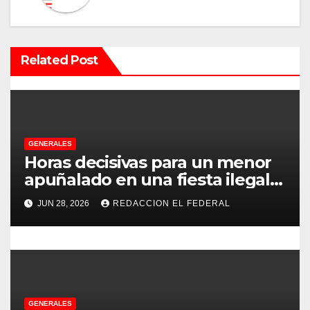
c
i
Related Post
ó
n
d
e
GENERALES
Horas decisivas para un menor
e
apuñalado en una fiesta ilegal
con más de 500 asistentes en
n
JUN 28, 2026
REDACCION EL FEDERAL
Chilecito
t
r
a
GENERALES