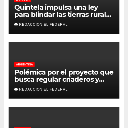
Quintela impulsa una ley
para blindar las tierras rurales
de La Rioja: cuáles son los
REDACCION EL FEDERAL
principales puntos
ARGENTINA
Polémica por el proyecto que
busca regular criaderos y
refugios de perros y gatos:
REDACCION EL FEDERAL
denuncian excesos, mientras
proteccionistas reclaman
controles más duros