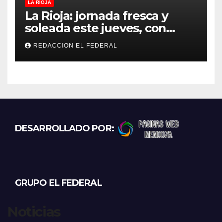
LA RIOJA
La Rioja: jornada fresca y
soleada este jueves, con
temperaturas estables para
REDACCION EL FEDERAL
el viernes
DESARROLLADO POR:
GRUPO EL FEDERAL
Noticias